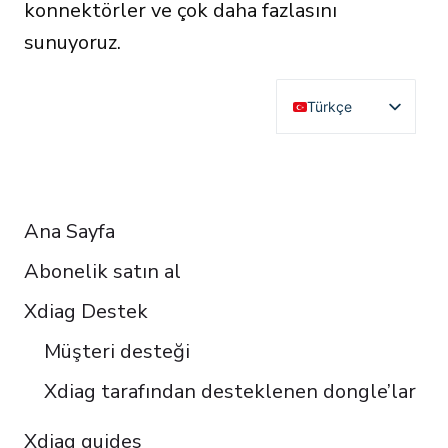
konnektörler ve çok daha fazlasını
sunuyoruz.
Türkçe
English
Deutsch
RESOURCES
Français
Ana Sayfa
Español
Abonelik satın al
Italiano
Čeština
Xdiag Destek
Polski
Müşteri desteği
Português do Brasil
Xdiag tarafından desteklenen dongle’lar
Xdiag guides