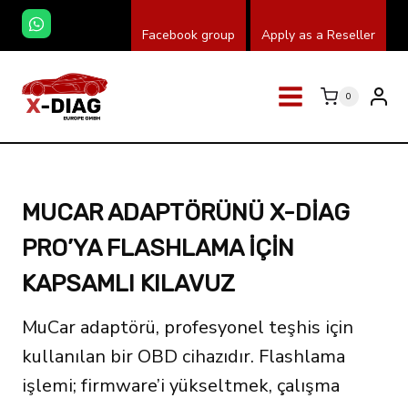
Skip
Facebook group
Apply as a Reseller
to
content
0
MUCAR ADAPTÖRÜNÜ X-DIAG
PRO’YA FLASHLAMA IÇIN
KAPSAMLI KILAVUZ
MuCar adaptörü, profesyonel teşhis için
kullanılan bir OBD cihazıdır. Flashlama
işlemi; firmware’i yükseltmek, çalışma