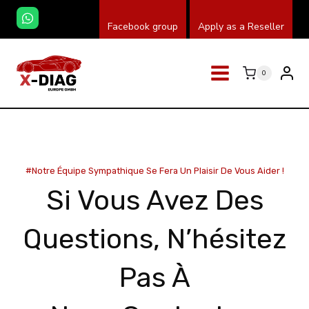
Skip
Facebook group
Apply as a Reseller
to
content
0
#Notre Équipe Sympathique Se Fera Un Plaisir De Vous Aider !
Si Vous Avez Des
Questions, N’hésitez
Pas À