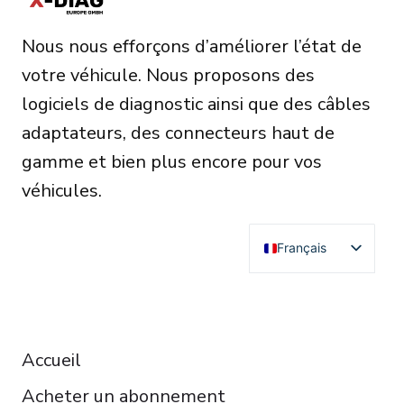
t
Nous nous efforçons d’améliorer l’état de
i
votre véhicule. Nous proposons des
v
logiciels de diagnostic ainsi que des câbles
e
adaptateurs, des connecteurs haut de
:
gamme et bien plus encore pour vos
véhicules.
Français
English
Deutsch
RESOURCES
Español
Accueil
Italiano
Acheter un abonnement
Čeština