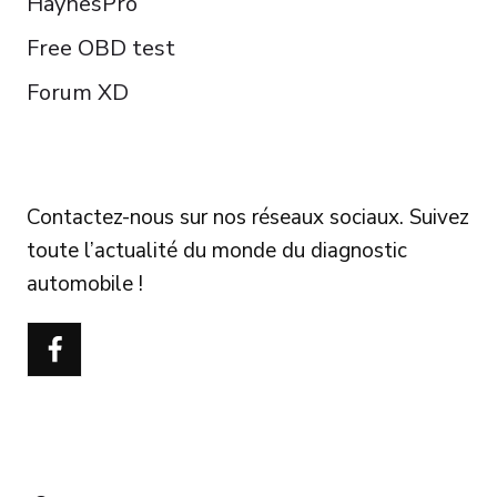
HaynesPro
Free OBD test
Forum XD
FOLLOW US
Contactez-nous sur nos réseaux sociaux. Suivez
toute l’actualité du monde du diagnostic
automobile !
Português do Brasil
Türkçe
Polski
Čeština
Italiano