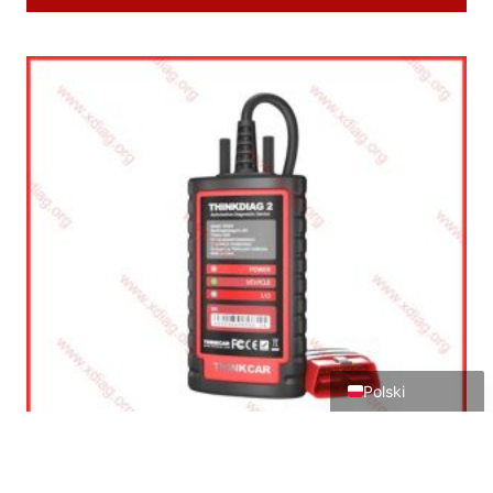
Português do Brasil
Türkçe
Čeština
Italiano
Español
Français
Deutsch
English
Polski