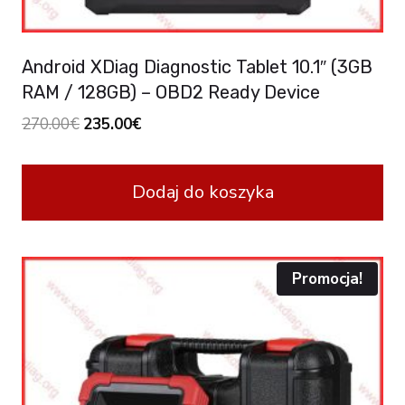
Android XDiag Diagnostic Tablet 10.1″ (3GB
RAM / 128GB) – OBD2 Ready Device
Original
Current
270.00
€
235.00
€
price
price
was:
is:
Dodaj do koszyka
270.00€.
235.00€.
Promocja!