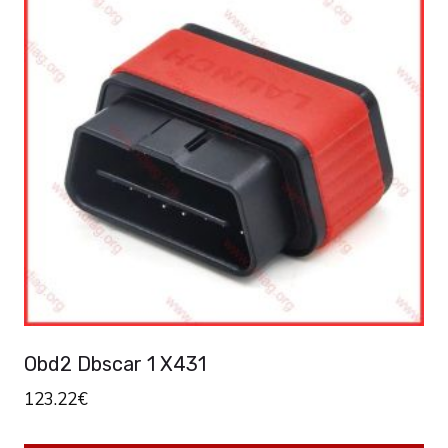
Obd2 Dbscar 1 X431
123.22
€