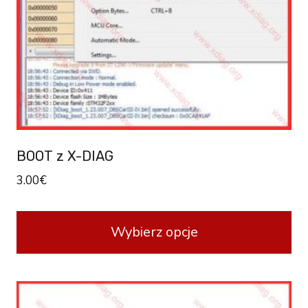
BOOT z X-DIAG
3.00
€
Wybierz opcje
This
product
has