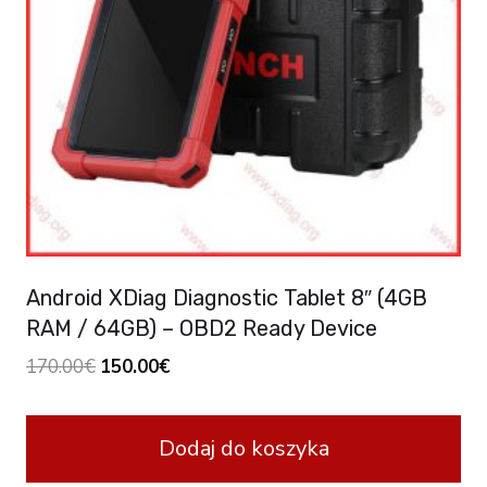
Android XDiag Diagnostic Tablet 8″ (4GB
RAM / 64GB) – OBD2 Ready Device
Original
Current
170.00
€
150.00
€
price
price
was:
is:
Dodaj do koszyka
170.00€.
150.00€.