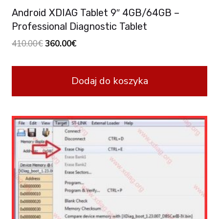
Android XDIAG Tablet 9″ 4GB/64GB –
Professional Diagnostic Tablet
Original
Current
410.00
€
360.00
€
price
price
was:
is:
Dodaj do koszyka
410.00€.
360.00€.