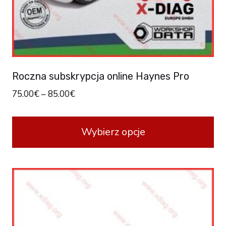
Roczna subskrypcja online Haynes Pro
75.00
€
–
85.00
€
Wybierz opcje
This
product
has
multiple
variants.