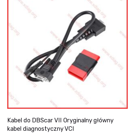
multiple
variants.
The
options
may
be
chosen
on
the
product
page
Kabel do DBScar VII Oryginalny główny
kabel diagnostyczny VCI