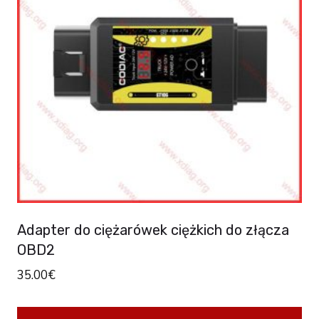
The
options
may
be
chosen
on
the
product
page
Adapter do ciężarówek ciężkich do złącza
OBD2
35.00
€