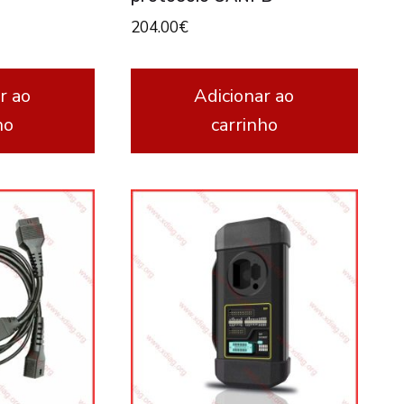
204.00
€
r ao
Adicionar ao
ho
carrinho