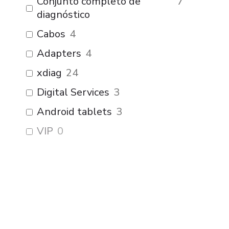
Conjunto completo de
7
diagnóstico
Cabos
4
Adapters
4
xdiag
24
Digital Services
3
Android tablets
3
VIP
0