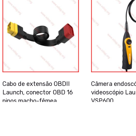
Cabo de extensão OBDII
Câmera endoscó
Launch, conector OBD 16
videoscópio La
pinos macho-fêmea,
VSP600
extensor de diagnóstico
66.33
€
automotivo compatível com
ELM327 OBD2 (36 cm /
14,2 polegadas)