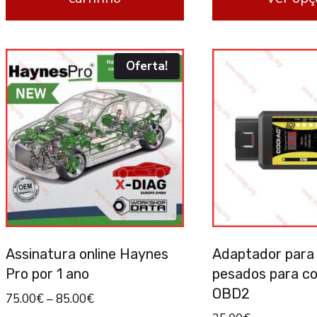
This
product
Oferta!
has
multiple
variants.
The
options
may
be
chosen
Assinatura online Haynes
Adaptador para
on
Pro por 1 ano
pesados para c
the
OBD2
75.00
€
–
85.00
€
product