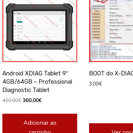
Android XDIAG Tablet 9″
BOOT do X-DIA
4GB/64GB – Professional
3.00
€
Diagnostic Tablet
Original
Current
410.00
€
360.00
€
price
price
was:
is:
Adicionar ao
410.00€.
360.00€.
carrinho
Ver opç