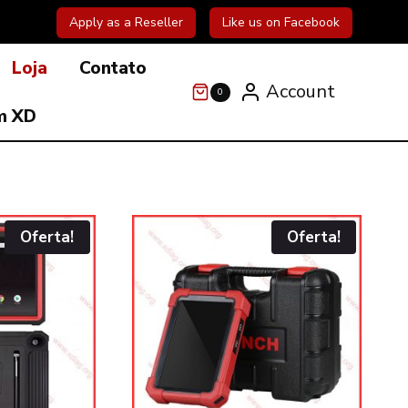
Apply as a Reseller
Like us on Facebook
Loja
Contato
Account
0
m XD
Oferta!
Oferta!