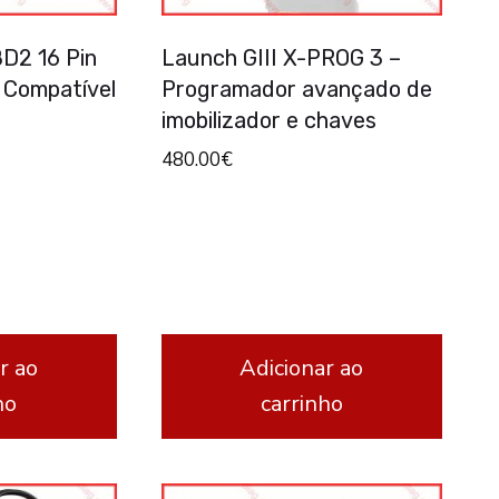
D2 16 Pin
Launch GIII X-PROG 3 –
 Compatível
Programador avançado de
imobilizador e chaves
480.00
€
r ao
Adicionar ao
ho
carrinho