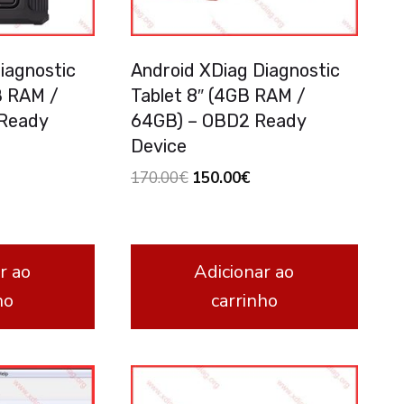
iagnostic
Android XDiag Diagnostic
GB RAM /
Tablet 8″ (4GB RAM /
 Ready
64GB) – OBD2 Ready
Device
urrent
Original
Current
170.00
€
150.00
€
ice
price
price
was:
is:
5.00€.
170.00€.
150.00€.
r ao
Adicionar ao
ho
carrinho