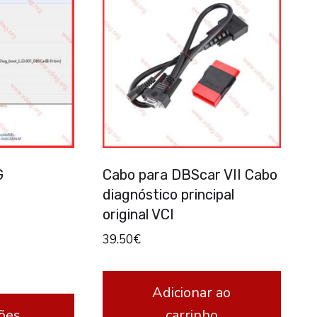
G
Cabo para DBScar VII Cabo
diagnóstico principal
original VCI
39.50
€
Adicionar ao
ões
carrinho