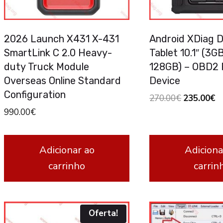
2026 Launch X431 X-431
Android XDiag D
SmartLink C 2.0 Heavy-
Tablet 10.1″ (3
duty Truck Module
128GB) – OBD2
Overseas Online Standard
Device
Configuration
Original
C
270.00
€
235.00
€
price
pr
990.00
€
was:
is:
270.00€.
23
Adicionar ao
Adiciona
carrinho
carrin
Oferta!