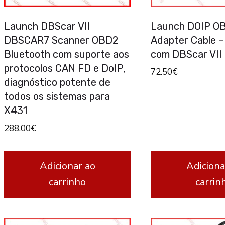
chosen
Launch DBScar VII
Launch DOIP OB
on
DBSCAR7 Scanner OBD2
Adapter Cable –
the
Bluetooth com suporte aos
com DBScar VII
product
protocolos CAN FD e DoIP,
72.50
€
page
diagnóstico potente de
todos os sistemas para
X431
288.00
€
Adicionar ao
Adiciona
carrinho
carrin