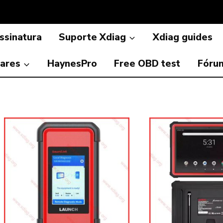
ssinatura
Suporte Xdiag
Xdiag guides
ares
HaynesPro
Free OBD test
Fóru