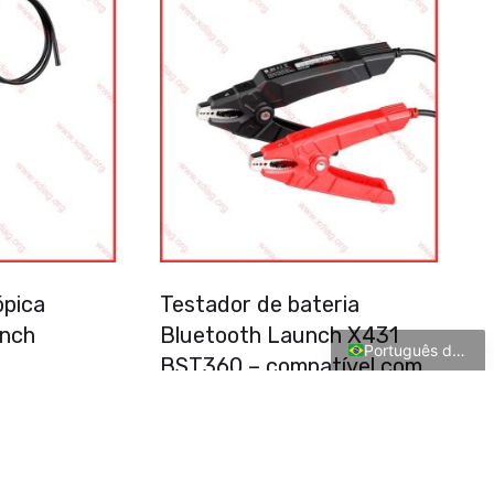
Türkçe
Polski
Čeština
Italiano
Español
Français
Deutsch
pica
Testador de bateria
English
unch
Bluetooth Launch X431
Português do Brasil
BST360 – compatível com
todos os dispositivos
Launch e Xdiag
70.00
€