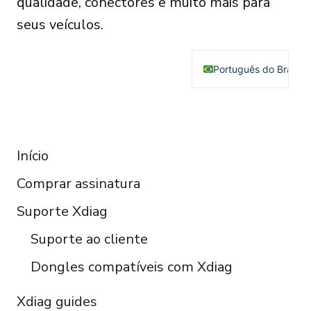
qualidade, conectores e muito mais para
seus veículos.
Português do Brasil
English
Deutsch
RESOURCES
Français
Início
Español
Comprar assinatura
Italiano
Čeština
Suporte Xdiag
Polski
Suporte ao cliente
Türkçe
Dongles compatíveis com Xdiag
Xdiag guides