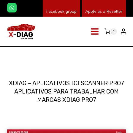
Skip
Facebook group
Apply as a Reseller
to
content
0
XDIAG – APLICATIVOS DO SCANNER PRO7
APLICATIVOS PARA TRABALHAR COM
MARCAS XDIAG PRO7