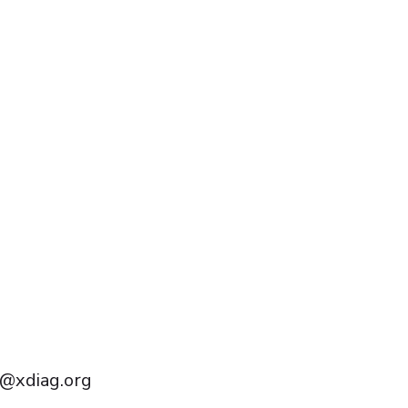
Português do Brasil
Türkçe
Polski
Čeština
Italiano
Français
Deutsch
@xdiag.org
English