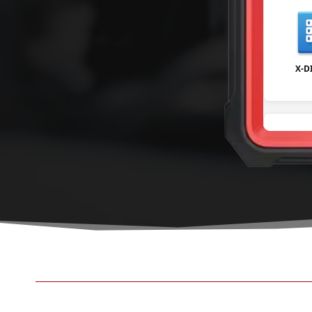
X-D
USE