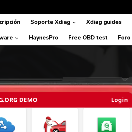
ripción
Soporte Xdiag
Xdiag guides
ware
HaynesPro
Free OBD test
Foro
G.ORG DEMO
Login