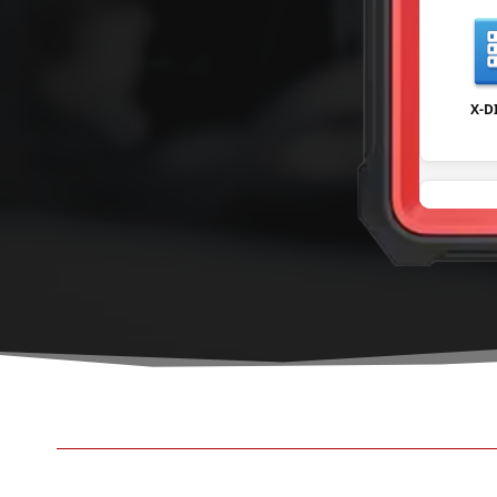
X-D
USE