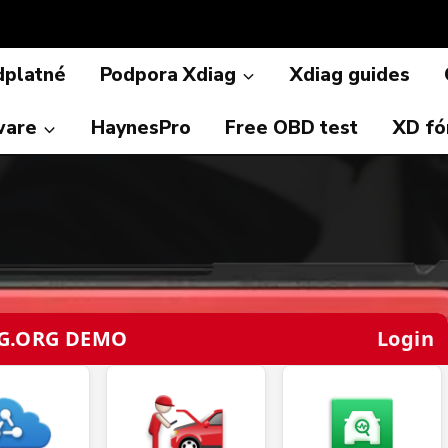
dplatné
Podpora Xdiag
Xdiag guides
ware
HaynesPro
Free OBD test
XD f
G.ORG DEMO
Login