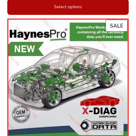
Select options
P
SALE
R
O
D
U
C
T
O
N
S
A
L
E