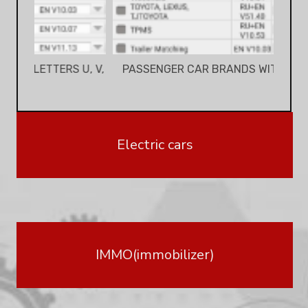
U, V,
PASSENGER CAR BRANDS WITH LETTERS S
PASS
Electric cars
IMMO(immobilizer)