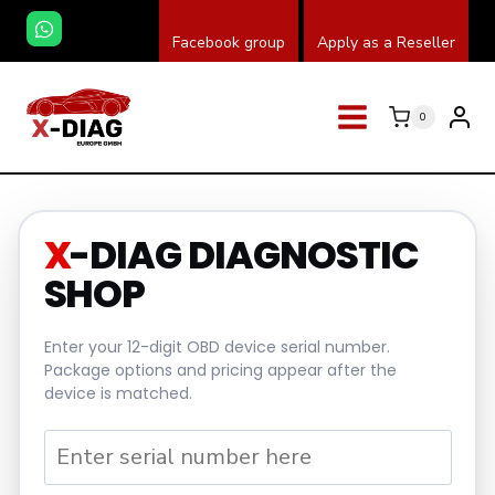
Přeskočit
Facebook group
Apply as a Reseller
na
obsah
0
X
-DIAG DIAGNOSTIC
SHOP
Enter your 12-digit OBD device serial number.
Package options and pricing appear after the
device is matched.