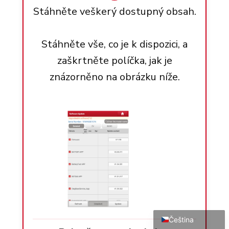
Stáhněte veškerý dostupný obsah.
Stáhněte vše, co je k dispozici, a
zaškrtněte políčka, jak je
znázorněno na obrázku níže.
Português do Brasil
Türkçe
Polski
Italiano
Español
Français
Deutsch
English
Čeština