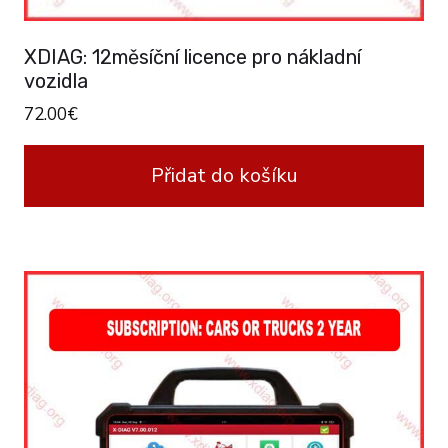
XDIAG: 12měsíční licence pro nákladní
vozidla
72.00
€
Přidat do košíku