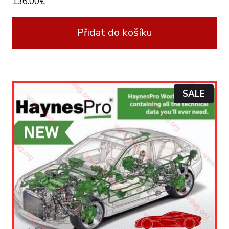
136.00
€
Přidat do košíku
P
SALE
R
O
D
U
C
T
O
N
S
A
L
E