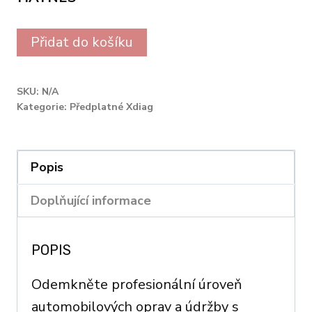
Haynes
Přidat do košíku
Pro
Alternative:
online
SKU:
N/A
1
Kategorie:
Předplatné Xdiag
year
subscription
Popis
quantity
Doplňující informace
POPIS
Odemkněte profesionální úroveň
automobilových oprav a údržby s