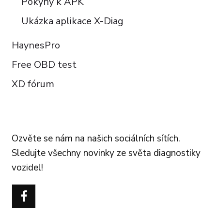
Pokyny k APK
Ukázka aplikace X-Diag
HaynesPro
Free OBD test
XD fórum
FOLLOW US
Ozvěte se nám na našich sociálních sítích.
Sledujte všechny novinky ze světa diagnostiky
vozidel!
Português do Brasil
Türkçe
Polski