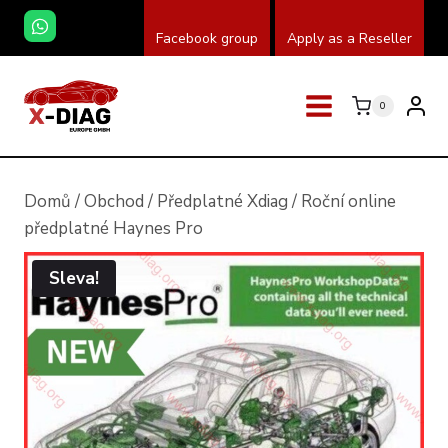
Přeskočit
Facebook group
Apply as a Reseller
na
obsah
0
Domů
/
Obchod
/
Předplatné Xdiag
/
Roční online
předplatné Haynes Pro
Sleva!