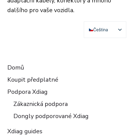
adaptační kabely, konektory a mnoho
dalšího pro vaše vozidla.
Čeština
English
Deutsch
RESOURCES
Français
Domů
Español
Koupit předplatné
Italiano
Polski
Podpora Xdiag
Türkçe
Zákaznická podpora
Português do Brasil
Dongly podporované Xdiag
Xdiag guides