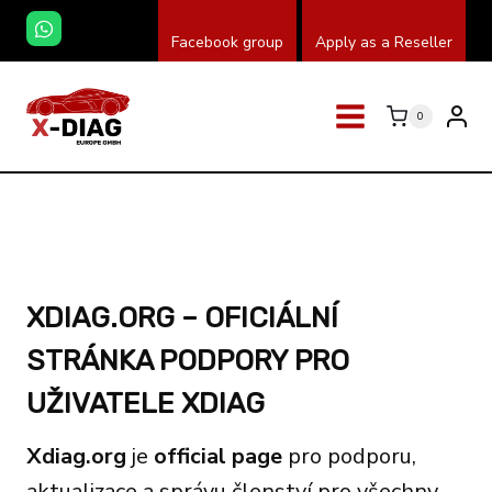
Přeskočit
Facebook group
Apply as a Reseller
na
obsah
0
XDIAG.ORG – OFICIÁLNÍ
STRÁNKA PODPORY PRO
UŽIVATELE XDIAG
Xdiag.org
je
official page
pro podporu,
aktualizace a správu členství pro všechny