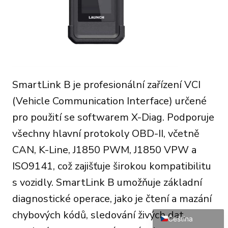
SmartLink B je profesionální zařízení VCI
Português do Brasil
(Vehicle Communication Interface) určené
Türkçe
pro použití se softwarem X-Diag. Podporuje
Polski
všechny hlavní protokoly OBD-II, včetně
Italiano
CAN, K-Line, J1850 PWM, J1850 VPW a
Español
ISO9141, což zajišťuje širokou kompatibilitu
Français
s vozidly. SmartLink B umožňuje základní
Deutsch
diagnostické operace, jako je čtení a mazání
English
chybových kódů, sledování živých dat,
Čeština