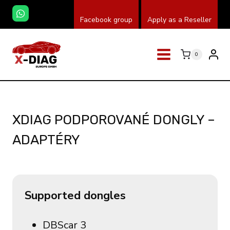
Přeskočit
Facebook group
Apply as a Reseller
na
obsah
0
XDIAG PODPOROVANÉ DONGLY –
ADAPTÉRY
Supported dongles
DBScar 3