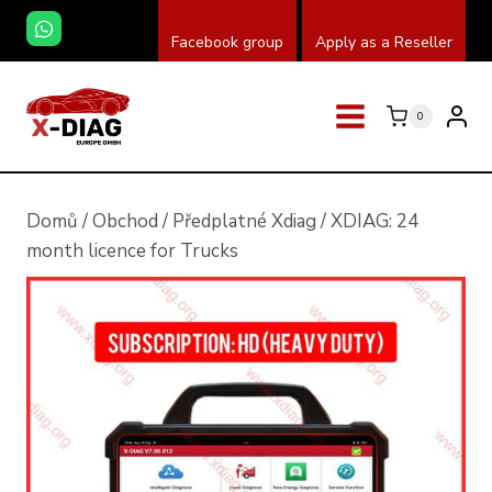
Přeskočit
Facebook group
Apply as a Reseller
na
obsah
0
Domů
/
Obchod
/
Předplatné Xdiag
/
XDIAG: 24
month licence for Trucks