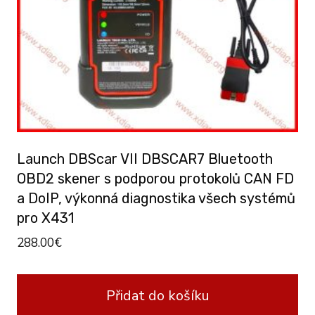
Launch DBScar VII DBSCAR7 Bluetooth
OBD2 skener s podporou protokolů CAN FD
a DoIP, výkonná diagnostika všech systémů
pro X431
288.00
€
Přidat do košíku