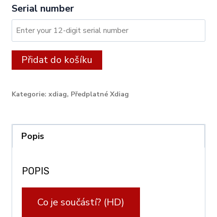
Serial number
XDIAG:
Alternative:
Přidat do košíku
24
month
Kategorie:
xdiag
,
Předplatné Xdiag
licence
for
Trucks
Popis
quantity
POPIS
Co je součástí? (HD)