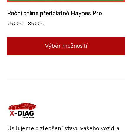
Roční online předplatné Haynes Pro
75.00
€
–
85.00
€
Výběr možností
This
product
has
multiple
variants.
The
options
may
Usilujeme o zlepšení stavu vašeho vozidla.