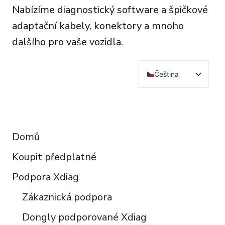
be
Nabízíme diagnostický software a špičkové
chosen
adaptační kabely, konektory a mnoho
on
dalšího pro vaše vozidla.
the
product
Čeština
page
English
Deutsch
RESOURCES
Français
Domů
Español
Koupit předplatné
Italiano
Polski
Podpora Xdiag
Türkçe
Zákaznická podpora
Português do Brasil
Dongly podporované Xdiag