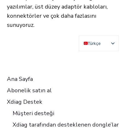
yazılımlar, üst düzey adaptör kabloları,
konnektörler ve çok daha fazlasını
sunuyoruz.
Türkçe
English
Deutsch
RESOURCES
Français
Ana Sayfa
Español
Abonelik satın al
Italiano
Čeština
Xdiag Destek
Polski
Müşteri desteği
Português do Brasil
Xdiag tarafından desteklenen dongle’lar