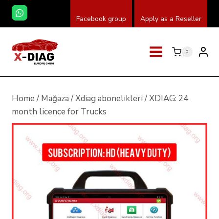
Skip
Facebook group
Apply as a Reseller
to
content
0
Home
/
Mağaza
/
Xdiag abonelikleri
/
XDIAG: 24
month licence for Trucks