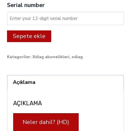
Serial number
XDIAG:
Alternative:
Sepete ekle
24
month
Kategoriler:
Xdiag abonelikleri
,
xdiag
licence
for
Trucks
Açıklama
quantity
AÇIKLAMA
Neler dahil? (HD)