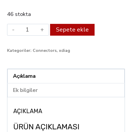
46 stokta
Launch
Alternative:
Sepete ekle
DBScar
VII
Kategoriler:
Connectors
,
xdiag
DBSCAR7
Bluetooth
OBD2
Açıklama
Scanner
Ek bilgiler
Supports
CAN
AÇIKLAMA
FD
Doip
ÜRÜN AÇIKLAMASI