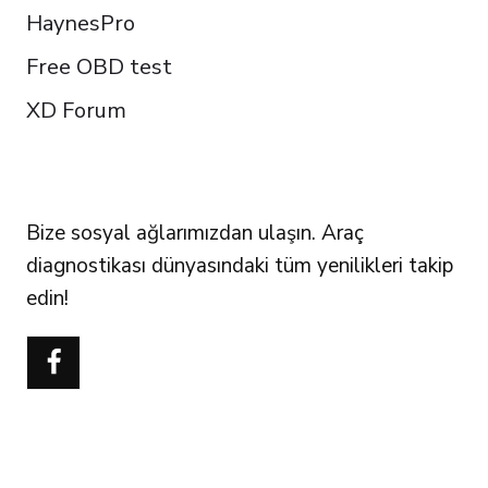
HaynesPro
Free OBD test
XD Forum
FOLLOW US
Bize sosyal ağlarımızdan ulaşın. Araç
diagnostikası dünyasındaki tüm yenilikleri takip
edin!
Português do Brasil
Polski
Čeština
Italiano
Español