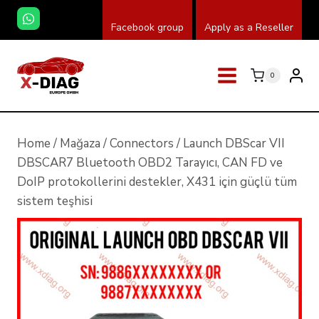
Skip
Facebook group
Apply as a Reseller
to
content
0
Home
/
Mağaza
/
Connectors
/
Launch DBScar VII
DBSCAR7 Bluetooth OBD2 Tarayıcı, CAN FD ve
DoIP protokollerini destekler, X431 için güçlü tüm
sistem teşhisi