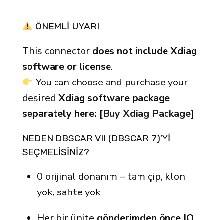
ÖNEMLI UYARI
This connector
does not include Xdiag
software or license
.
You can choose and purchase your
desired
Xdiag software package
separately here: [
Buy Xdiag Package
]
NEDEN DBSCAR VII (DBSCAR 7)’YI
SEÇMELISINIZ?
0 orijinal donanım – tam çip, klon
yok, sahte yok
Her bir ünite
gönderimden önce IO