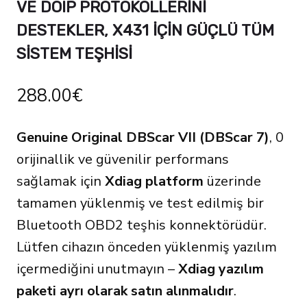
VE DOIP PROTOKOLLERINI
DESTEKLER, X431 IÇIN GÜÇLÜ TÜM
SISTEM TEŞHISI
288.00
€
Genuine Original DBScar VII (DBScar 7)
, 0
orijinallik ve güvenilir performans
sağlamak için
Xdiag platform
üzerinde
tamamen yüklenmiş ve test edilmiş bir
Bluetooth OBD2 teşhis konnektörüdür.
Lütfen cihazın önceden yüklenmiş yazılım
içermediğini unutmayın –
Xdiag yazılım
paketi ayrı olarak satın alınmalıdır
.