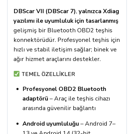
Protocols
Powerful
DBScar VII (DBScar 7)
,
yalnızca Xdiag
All
yazılımı ile uyumluluk için tasarlanmış
Systems
gelişmiş bir Bluetooth OBD2 teşhis
For
konnektörüdür. Profesyonel teşhis için
X431
hızlı ve stabil iletişim sağlar; binek ve
quantity
ağır hizmet araçlarını destekler.
TEMEL ÖZELLIKLER
Profesyonel OBD2 Bluetooth
adaptörü
– Araç ile teşhis cihazı
arasında güvenilir bağlantı
Android uyumluluğu
– Android 7–
13 ve Android 14 (32-bit