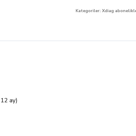
month
Kategoriler:
Xdiag abonelikle
licence
for
CARS
/
EV
/
IMMO
quantity
 12 ay)