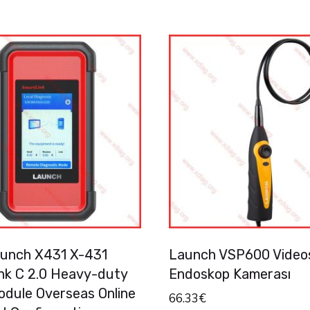
unch X431 X-431
Launch VSP600 Video
nk C 2.0 Heavy-duty
Endoskop Kamerası
odule Overseas Online
66.33
€