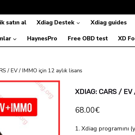
k satın al
Xdiag Destek
Xdiag guides
ımlar
HaynesPro
Free OBD test
XD F
 / EV / IMMO için 12 aylık lisans
XDIAG: CARS / EV 
68.00
€
1. Xdiag programını (