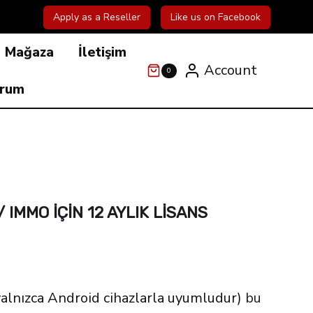
Apply as a Reseller
Like us on Facebook
Mağaza
İletişim
Account
0
orum
/ IMMO IÇIN 12 AYLIK LISANS
yalnızca Android cihazlarla uyumludur)
bu