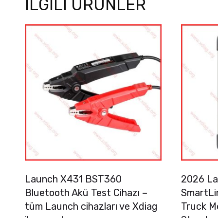
İLGILI ÜRÜNLER
Launch X431 BST360
2026 La
Bluetooth Akü Test Cihazı –
SmartLi
tüm Launch cihazları ve Xdiag
Truck M