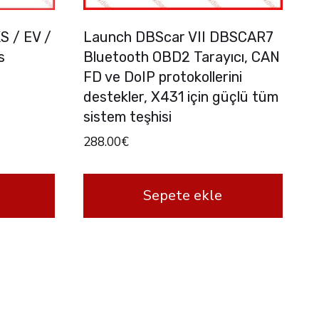
S / EV /
Launch DBScar VII DBSCAR7
s
Bluetooth OBD2 Tarayıcı, CAN
FD ve DoIP protokollerini
destekler, X431 için güçlü tüm
sistem teşhisi
288.00
€
Sepete ekle