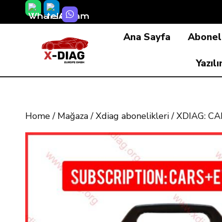
Skip
to
Ana Sayfa
Aboneli
content
Yazıl
Home
/
Mağaza
/
Xdiag abonelikleri
/
XDIAG: CARS