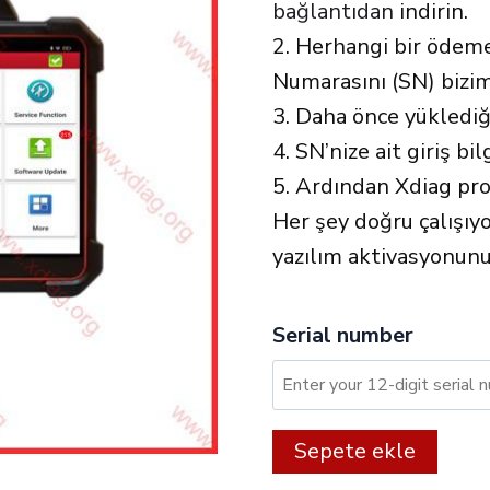
bağlantıdan
indirin.
2. Herhangi bir ödeme
Numarasını (SN) bizim
3. Daha önce yüklediğ
4. SN’nize ait giriş bil
5. Ardından Xdiag pr
Her şey doğru çalışıyor
yazılım aktivasyonunu
Serial number
XDIAG:
Alter
Sepete ekle
12