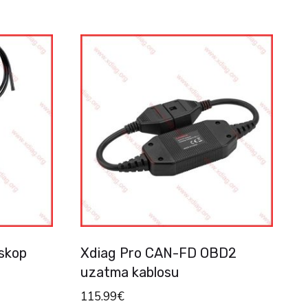
skop
Xdiag Pro CAN-FD OBD2
uzatma kablosu
115.99
€