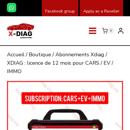
Skip
Facebook group
Apply as a Reseller
to
content
0
Accueil
/
Boutique
/
Abonnements Xdiag
/
XDIAG : licence de 12 mois pour CARS / EV /
IMMO