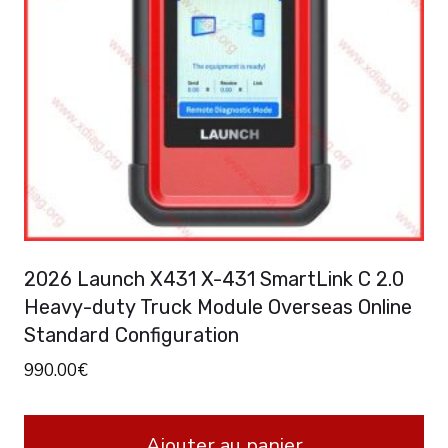
options
peuvent
être
choisies
sur
la
page
du
produit
2026 Launch X431 X-431 SmartLink C 2.0
Heavy-duty Truck Module Overseas Online
Standard Configuration
990.00
€
Ajouter au panier