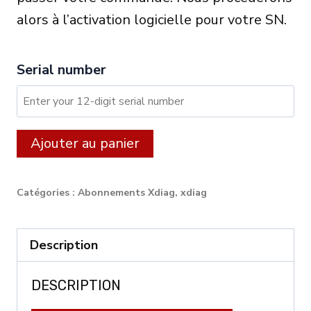
alors à l’activation logicielle pour votre SN.
Serial number
quantité
Alternative:
Ajouter au panier
de
XDIAG:
Catégories :
Abonnements Xdiag
,
xdiag
12
month
Description
licence
for
DESCRIPTION
CARS