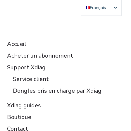
Français
English
Deutsch
RESOURCES
Español
Accueil
Italiano
Acheter un abonnement
Čeština
Polski
Support Xdiag
Türkçe
Service client
Português do Brasil
Dongles pris en charge par Xdiag
Xdiag guides
Boutique
Contact