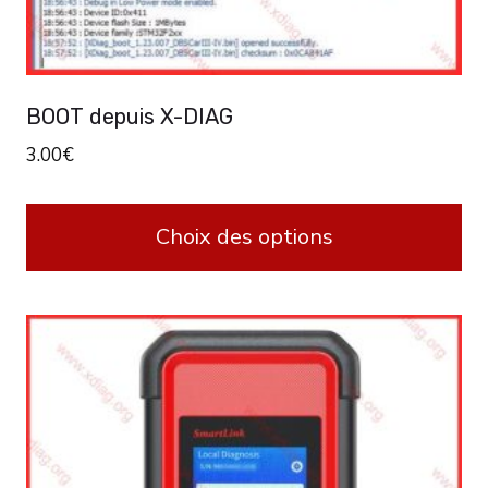
BOOT depuis X-DIAG
3.00
€
Choix des options
Ce
produit
a
plusieurs
variations.
Les