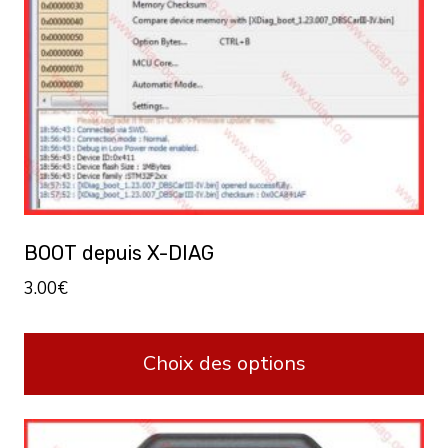
BOOT depuis X-DIAG
3.00
€
Choix des options
Ce
produit