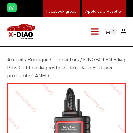
Skip
Facebook group
Apply as a Reseller
to
content
0
Accueil
/
Boutique
/
Connectors
/
KINGBOLEN Ediag
Plus Outil de diagnostic et de codage ECU avec
protocole CANFD