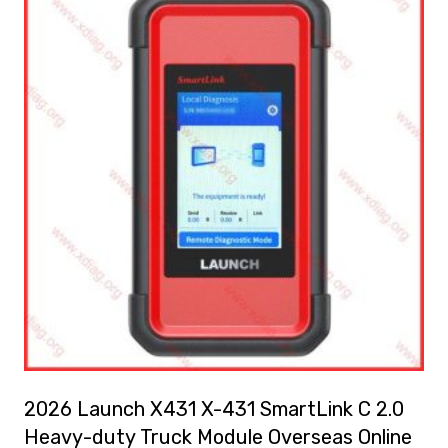
a
plusieurs
variations.
Les
options
peuvent
être
choisies
sur
la
page
du
produit
2026 Launch X431 X-431 SmartLink C 2.0
Heavy-duty Truck Module Overseas Online