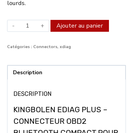
lourds.
quantité
Alternat
Ajouter au panier
de
KINGBOLEN
Catégories :
Connectors
,
xdiag
Ediag
Plus
CANFD
Description
Protocol
ECU
DESCRIPTION
Coding
KINGBOLEN EDIAG PLUS –
and
Diagnostic
CONNECTEUR OBD2
Tool
BLUETOOTH COMPACT POUR