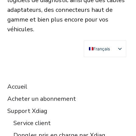
logiciels de diagnostic ainsi que des câbles
adaptateurs, des connecteurs haut de
gamme et bien plus encore pour vos
véhicules.
Français
English
Deutsch
RESOURCES
Español
Accueil
Italiano
Acheter un abonnement
Čeština
Polski
Support Xdiag
Türkçe
Service client
Português do Brasil
Dongles pris en charge par Xdiag