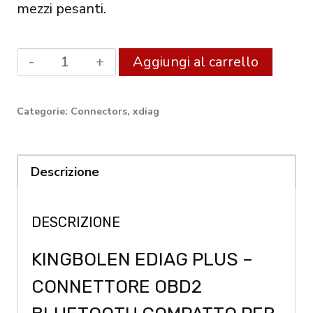
mezzi pesanti.
KINGBOLEN
Altern
Aggiungi al carrello
Ediag
Plus
Categorie:
Connectors
,
xdiag
CANFD
Protocol
ECU
Descrizione
Coding
and
DESCRIZIONE
Diagnostic
KINGBOLEN EDIAG PLUS –
Tool
quantity
CONNETTORE OBD2