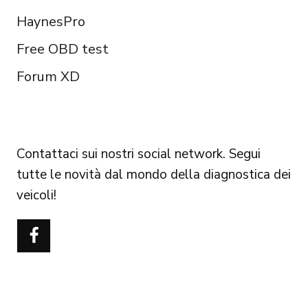
HaynesPro
Free OBD test
Forum XD
FOLLOW US
Contattaci sui nostri social network. Segui
tutte le novità dal mondo della diagnostica dei
veicoli!
Português do Brasil
Türkçe
Polski
Čeština
Español