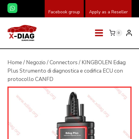
Salta
Facebook group
Apply as a Reseller
al
contenuto
0
Home
/
Negozio
/
Connectors
/
KINGBOLEN Ediag
Plus Strumento di diagnostica e codifica ECU con
protocollo CANFD