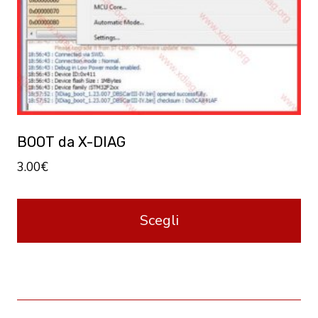
essere
scelte
nella
pagina
del
prodotto
BOOT da X-DIAG
3.00
€
Scegli
Questo
prodotto
ha