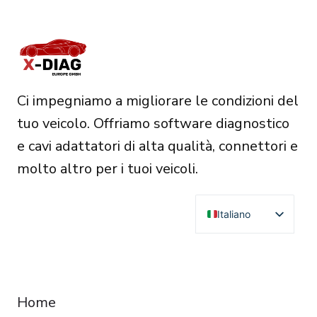
più
varianti.
Le
opzioni
possono
Ci impegniamo a migliorare le condizioni del
essere
tuo veicolo. Offriamo software diagnostico
scelte
e cavi adattatori di alta qualità, connettori e
nella
molto altro per i tuoi veicoli.
pagina
del
Italiano
prodotto
English
Deutsch
RESOURCES
Français
Home
Español