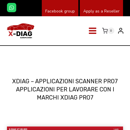
Salta
Facebook group
Apply as a Reseller
al
contenuto
0
XDIAG – APPLICAZIONI SCANNER PRO7
APPLICAZIONI PER LAVORARE CON I
MARCHI XDIAG PRO7