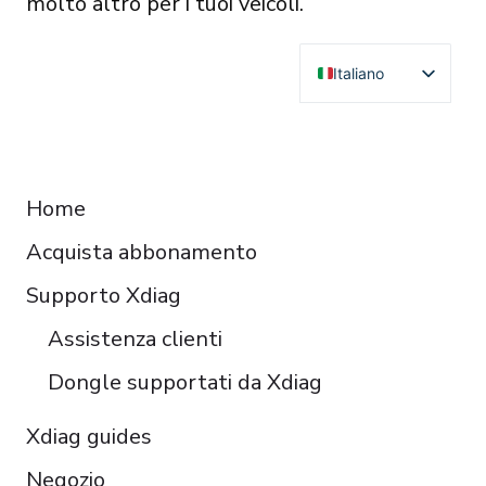
molto altro per i tuoi veicoli.
Italiano
English
Deutsch
RESOURCES
Français
Home
Español
Acquista abbonamento
Čeština
Polski
Supporto Xdiag
Türkçe
Assistenza clienti
Português do Brasil
Dongle supportati da Xdiag
Xdiag guides
Negozio