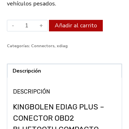
vehículos pesados.
KINGBOLEN
Alternati
Añadir al carrito
Ediag
Plus
Categorías:
Connectors
,
xdiag
CANFD
Protocol
ECU
Descripción
Coding
and
DESCRIPCIÓN
Diagnostic
KINGBOLEN EDIAG PLUS –
Tool
quantity
CONECTOR OBD2