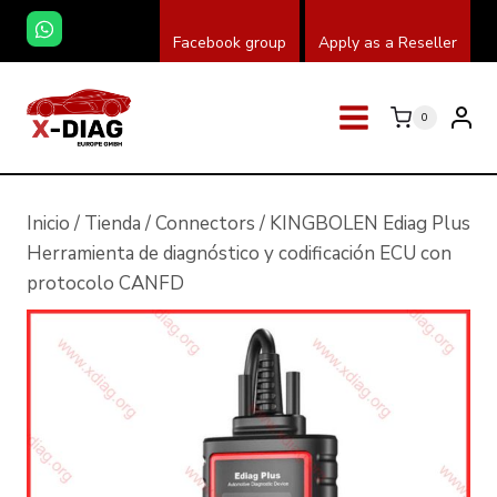
Saltar
Facebook group
Apply as a Reseller
al
contenido
0
Inicio
/
Tienda
/
Connectors
/
KINGBOLEN Ediag Plus
Herramienta de diagnóstico y codificación ECU con
protocolo CANFD