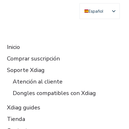
Español
English
Deutsch
RESOURCES
Français
Inicio
Italiano
Comprar suscripción
Čeština
Polski
Soporte Xdiag
Türkçe
Atención al cliente
Português do Brasil
Dongles compatibles con Xdiag
Xdiag guides
Tienda