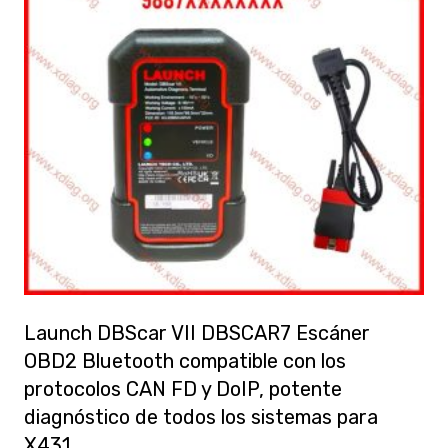
variants.
The
options
may
be
chosen
on
the
product
page
Launch DBScar VII DBSCAR7 Escáner
OBD2 Bluetooth compatible con los
protocolos CAN FD y DoIP, potente
diagnóstico de todos los sistemas para
X431