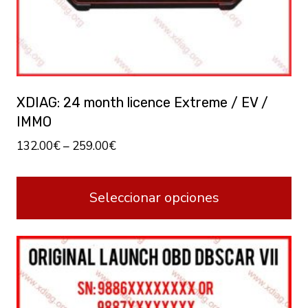
XDIAG: 24 month licence Extreme / EV /
IMMO
132.00
€
–
259.00
€
Seleccionar opciones
This
product
has
multiple