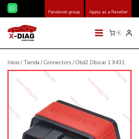
Saltar
Facebook group
Apply as a Reseller
al
contenido
0
Inicio
/
Tienda
/
Connectors
/
Obd2 Dbscar 1 X431