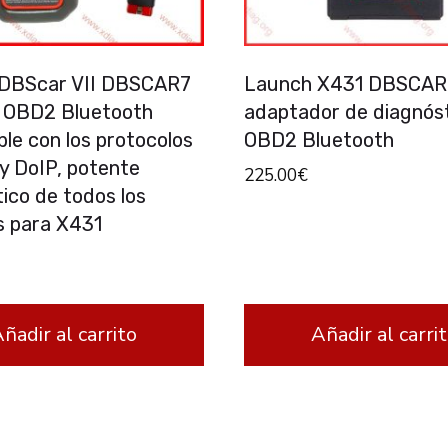
DBScar VII DBSCAR7
Launch X431 DBSCAR
 OBD2 Bluetooth
adaptador de diagnós
le con los protocolos
OBD2 Bluetooth
y DoIP, potente
225.00
€
ico de todos los
s para X431
ñadir al carrito
Añadir al carri