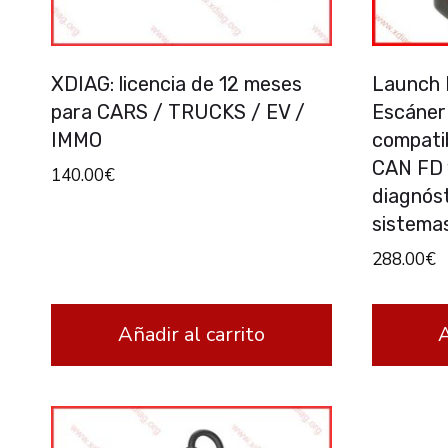
XDIAG: licencia de 12 meses
Launch 
para CARS / TRUCKS / EV /
Escáner
IMMO
compatib
CAN FD 
140.00
€
diagnóst
sistema
288.00
€
Añadir al carrito
A