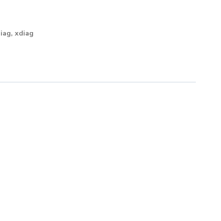
diag
,
xdiag