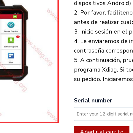
dispositivos Android
2. Por favor, facilíte
antes de realizar cual
3. Inicie sesión en e
4. Le enviaremos de i
contraseña correspon
5. A continuación, pr
programa Xdiag. Si to
su pedido. Iniciaremos
Serial number
XDIAG:
A
Añadir al carrito