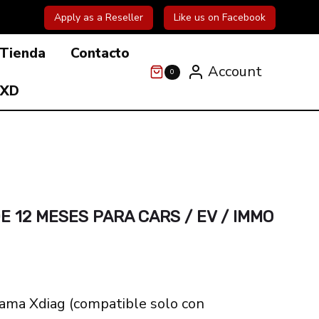
Apply as a Reseller
Like us on Facebook
Tienda
Contacto
Account
0
 XD
DE 12 MESES PARA CARS / EV / IMMO
rama Xdiag (compatible solo con