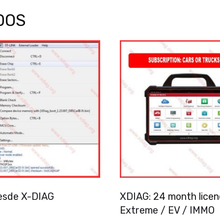
DOS
esde X-DIAG
XDIAG: 24 month lice
Extreme / EV / IMMO