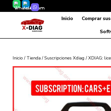
Saltar
al
Inicio
Comprar susc
contenido
Soft
Inicio
/
Tienda
/
Suscripciones Xdiag
/
XDIAG: lic