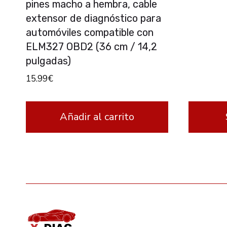
pines macho a hembra, cable
extensor de diagnóstico para
automóviles compatible con
ELM327 OBD2 (36 cm / 14,2
pulgadas)
15.99
€
Añadir al carrito
This
product
has
multipl
variants.
The