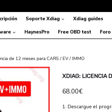
ripción
Soporte Xdiag
Xdiag guides
ware
HaynesPro
Free OBD test
Foro
encia de 12 meses para CARS / EV / IMMO
XDIAG: LICENCIA 
68.00
€
1. Descargue el prog