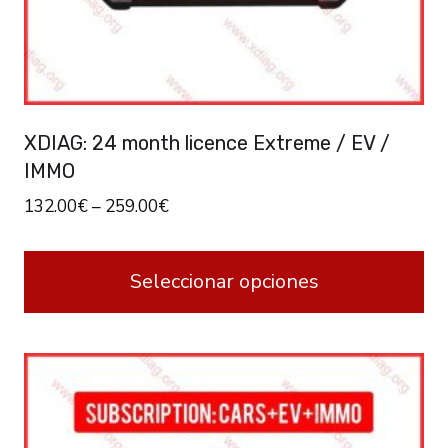
XDIAG: 24 month licence Extreme / EV /
IMMO
132.00
€
–
259.00
€
Seleccionar opciones
This
product
has
multiple