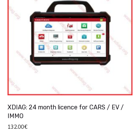
variants.
The
options
may
be
chosen
on
the
product
page
XDIAG: 24 month licence for CARS / EV /
IMMO
132.00
€