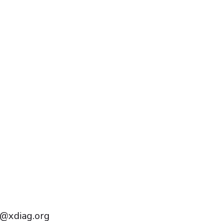
Português do Brasil
Türkçe
Polski
Čeština
Español
Français
Deutsch
@xdiag.org