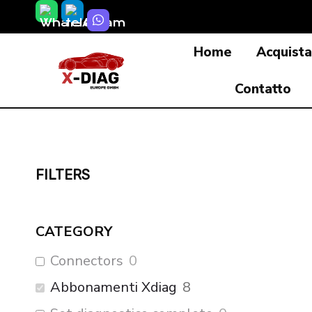
Salta
al
Home
Acquist
contenuto
Contatto
FILTERS
CATEGORY
Connectors
0
Abbonamenti Xdiag
8