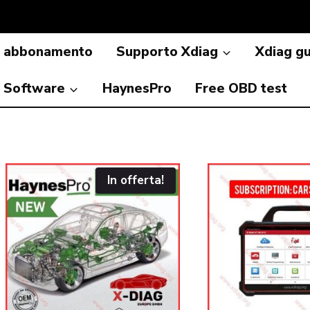
a abbonamento
Supporto Xdiag
Xdiag g
Software
HaynesPro
Free OBD test
In offerta!