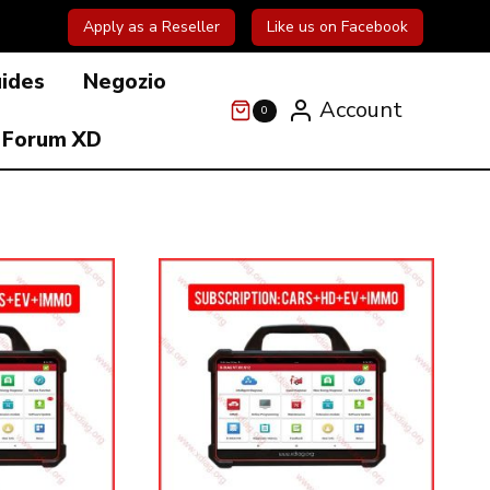
Apply as a Reseller
Like us on Facebook
uides
Negozio
Account
0
Forum XD