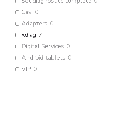
Set diagnostico completo
0
Cavi
0
Adapters
0
xdiag
7
Digital Services
0
Android tablets
0
VIP
0