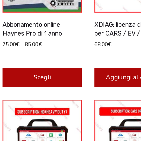
Abbonamento online
XDIAG: licenza d
Haynes Pro di 1 anno
per CARS / EV 
75.00
€
–
85.00
€
68.00
€
Scegli
Aggiungi al 
Questo
prodotto
ha
più
varianti.