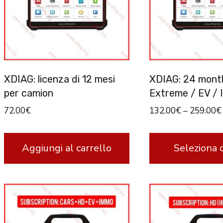
Le
opzioni
possono
essere
scelte
XDIAG: licenza di 12 mesi
XDIAG: 24 month
nella
per camion
Extreme / EV /
pagina
72.00
€
132.00
€
–
259.00
€
del
prodotto
Aggiungi al carrello
Seleziona 
Questo
prodotto
ha
più