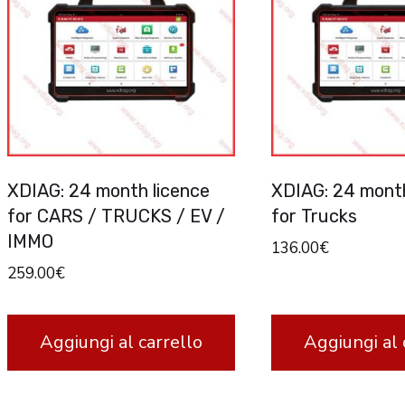
varianti.
Le
opzioni
possono
essere
scelte
XDIAG: 24 month licence
XDIAG: 24 month
nella
for CARS / TRUCKS / EV /
for Trucks
pagina
IMMO
136.00
€
del
259.00
€
prodotto
Aggiungi al carrello
Aggiungi al 