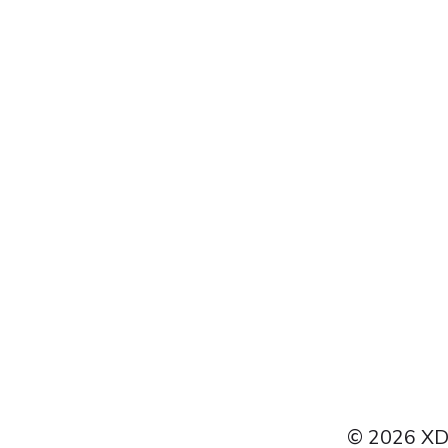
Deutsch
Français
Español
Čeština
Polski
Türkçe
Português do Brasil
© 2026 XDI