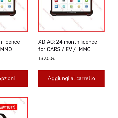
 licence
XDIAG: 24 month licence
 IMMO
for CARS / EV / IMMO
132.00
€
opzioni
Aggiungi al carrello