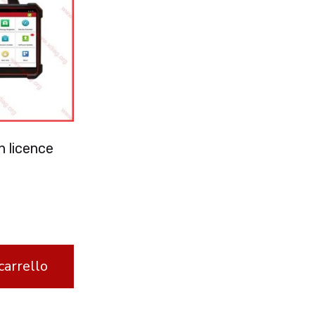
 licence
carrello