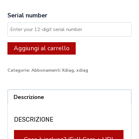
Serial number
XDIAG:
Alternative:
Aggiungi al carrello
24
month
Categorie:
Abbonamenti Xdiag
,
xdiag
licence
for
CARS
Descrizione
/
TRUCKS
DESCRIZIONE
/
EV