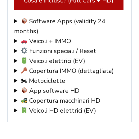
Cosa è incluso? (Full Cars + HD)
/
IMMO
Software Apps (validity 24
quantity
months)
Veicoli + IMMO
Funzioni speciali / Reset
Veicoli elettrici (EV)
Copertura IMMO (dettagliata)
🏍 Motociclette
App software HD
Copertura macchinari HD
Veicoli HD elettrici (EV)