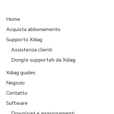
Deutsch
RESOURCES
Français
Home
Español
Acquista abbonamento
Čeština
Polski
Supporto Xdiag
Türkçe
Assistenza clienti
Português do Brasil
Dongle supportati da Xdiag
Xdiag guides
Negozio
Contatto
Software
Download e aggiornamenti