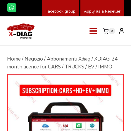
Salta
Facebook group
Apply as a Reseller
al
contenuto
0
Home
/
Negozio
/
Abbonamenti Xdiag
/
XDIAG: 24
month licence for CARS / TRUCKS / EV / IMMO