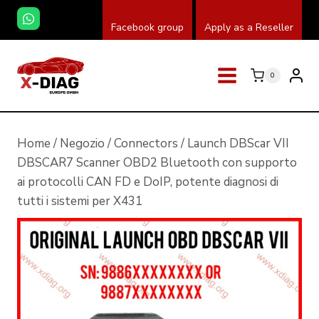
Salta
Facebook group
Apply as a Reseller
al
contenuto
0
Home
/
Negozio
/
Connectors
/
Launch DBScar VII
DBSCAR7 Scanner OBD2 Bluetooth con supporto
ai protocolli CAN FD e DoIP, potente diagnosi di
tutti i sistemi per X431