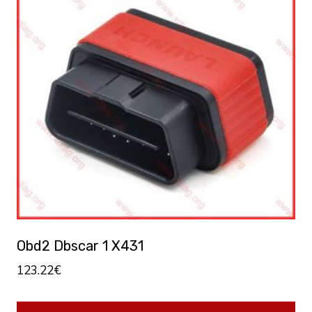
Obd2 Dbscar 1 X431
123.22
€