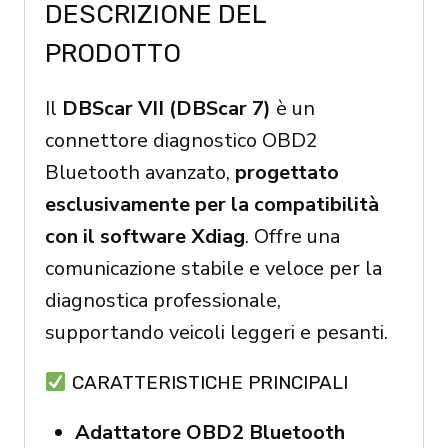
Doip
DESCRIZIONE DEL
Protocols
PRODOTTO
Powerful
All
Il
DBScar VII (DBScar 7)
è un
Systems
connettore diagnostico OBD2
For
Bluetooth avanzato,
progettato
X431
esclusivamente per la compatibilità
quantity
con il software Xdiag
. Offre una
comunicazione stabile e veloce per la
diagnostica professionale,
supportando veicoli leggeri e pesanti.
CARATTERISTICHE PRINCIPALI
Adattatore OBD2 Bluetooth