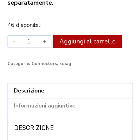
separatamente
.
46 disponibili
Launch
Altern
Aggiungi al carrello
DBScar
VII
Categorie:
Connectors
,
xdiag
DBSCAR7
Bluetooth
OBD2
Descrizione
Scanner
Informazioni aggiuntive
Supports
CAN
DESCRIZIONE
FD