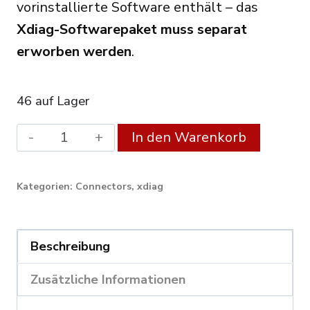
vorinstallierte Software enthält – das
Xdiag-Softwarepaket muss separat
erworben werden
.
46 auf Lager
Launch
Alterna
In den Warenkorb
DBScar
VII
Kategorien:
Connectors
,
xdiag
DBSCAR7
Bluetooth
OBD2
Beschreibung
Scanner
Zusätzliche Informationen
Supports