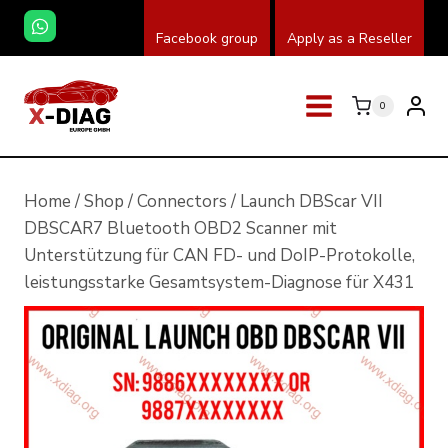
Zum
Facebook group
Apply as a Reseller
Inhalt
springen
0
Home
/
Shop
/
Connectors
/
Launch DBScar VII
DBSCAR7 Bluetooth OBD2 Scanner mit
Unterstützung für CAN FD- und DoIP-Protokolle,
leistungsstarke Gesamtsystem-Diagnose für X431