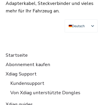
Adapterkabel, Steckverbinder und vieles
mehr für Ihr Fahrzeug an.
Deutsch
English
Français
RESOURCES
Español
Startseite
Italiano
Abonnement kaufen
Čeština
Polski
Xdiag Support
Türkçe
Kundensupport
Português do Brasil
Von Xdiag unterstützte Dongles
Xdiag guides