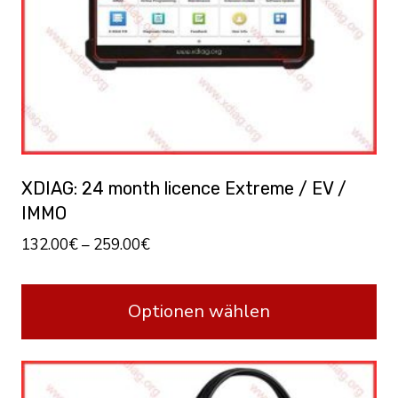
XDIAG: 24 month licence Extreme / EV /
IMMO
132.00
€
–
259.00
€
Optionen wählen
This
product