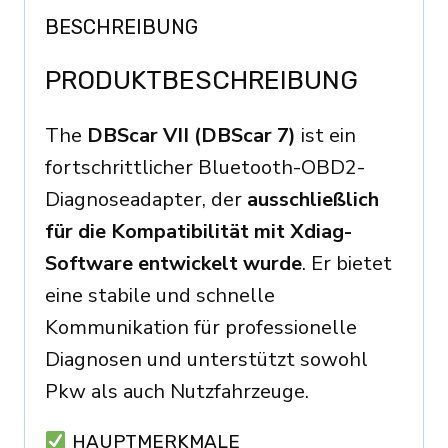
CAN
BESCHREIBUNG
FD
Doip
PRODUKTBESCHREIBUNG
Protocols
Powerful
The
DBScar VII (DBScar 7)
ist ein
All
fortschrittlicher Bluetooth-OBD2-
Systems
Diagnoseadapter, der
ausschließlich
For
für die Kompatibilität mit Xdiag-
X431
Software entwickelt wurde
. Er bietet
Menge
eine stabile und schnelle
Kommunikation für professionelle
Diagnosen und unterstützt sowohl
Pkw als auch Nutzfahrzeuge.
HAUPTMERKMALE