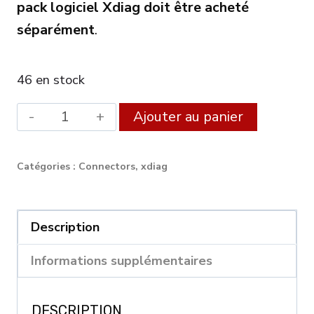
pack logiciel Xdiag doit être acheté
séparément
.
46 en stock
quantité
Alternat
Ajouter au panier
de
Launch
Catégories :
Connectors
,
xdiag
DBScar
VII
DBSCAR7
Description
Bluetooth
Informations supplémentaires
OBD2
Scanner
DESCRIPTION