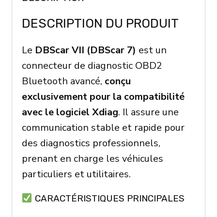
Supports
CAN
DESCRIPTION DU PRODUIT
FD
Doip
Le
DBScar VII (DBScar 7)
est un
Protocols
connecteur de diagnostic OBD2
Powerful
Bluetooth avancé,
conçu
All
exclusivement pour la compatibilité
Systems
avec le logiciel Xdiag
. Il assure une
For
communication stable et rapide pour
X431
des diagnostics professionnels,
prenant en charge les véhicules
particuliers et utilitaires.
CARACTÉRISTIQUES PRINCIPALES