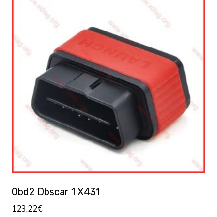
Obd2 Dbscar 1 X431
123.22
€