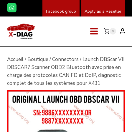
Skip
Facebook group
Apply as a Reseller
to
content
0
Accueil
/
Boutique
/
Connectors
/
Launch DBScar VII
DBSCAR7 Scanner OBD2 Bluetooth avec prise en
charge des protocoles CAN FD et DoIP, diagnostic
complet de tous les systèmes pour X431