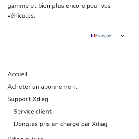
gamme et bien plus encore pour vos
véhicules.
Français
English
Deutsch
RESOURCES
Español
Accueil
Italiano
Acheter un abonnement
Čeština
Polski
Support Xdiag
Türkçe
Service client
Português do Brasil
Dongles pris en charge par Xdiag