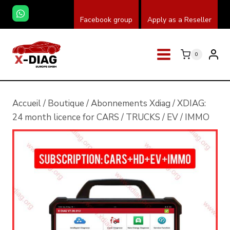
Skip
Facebook group
Apply as a Reseller
to
content
0
Accueil
/
Boutique
/
Abonnements Xdiag
/
XDIAG:
24 month licence for CARS / TRUCKS / EV / IMMO