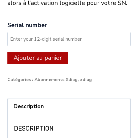
alors à l’activation logicielle pour votre SN.
Serial number
quantité
Alternative:
Ajouter au panier
de
XDIAG:
Catégories :
Abonnements Xdiag
,
xdiag
24
month
licence
Description
for
CARS
DESCRIPTION
/