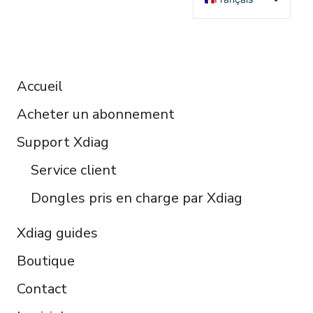
English
Deutsch
RESOURCES
Español
Accueil
Italiano
Acheter un abonnement
Čeština
Polski
Support Xdiag
Türkçe
Service client
Português do Brasil
Dongles pris en charge par Xdiag
Xdiag guides
Boutique
Contact