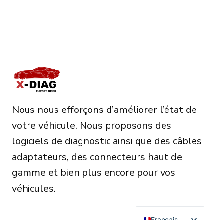
produit
a
plusieurs
variations.
Les
options
peuvent
Nous nous efforçons d’améliorer l’état de
être
votre véhicule. Nous proposons des
choisies
logiciels de diagnostic ainsi que des câbles
sur
adaptateurs, des connecteurs haut de
la
gamme et bien plus encore pour vos
page
véhicules.
du
produit
Français