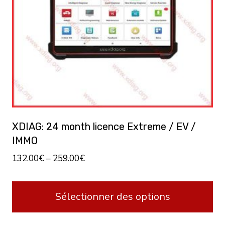
XDIAG: 24 month licence Extreme / EV /
IMMO
132.00
€
–
259.00
€
Sélectionner des options
Ce