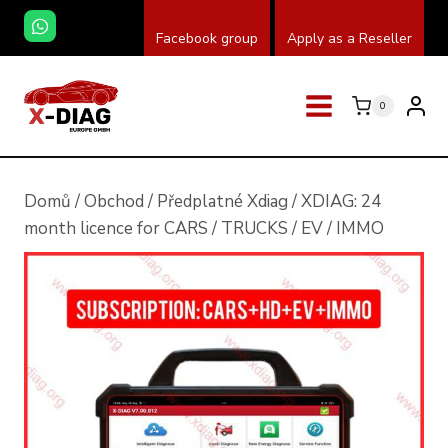
Přeskočit
Facebook group
Apply as a Reseller
na
obsah
0
Domů
/
Obchod
/
Předplatné Xdiag
/
XDIAG: 24
month licence for CARS / TRUCKS / EV / IMMO