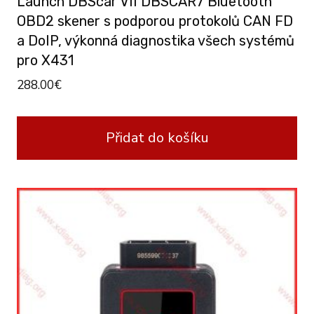
Launch DBScar VII DBSCAR7 Bluetooth
OBD2 skener s podporou protokolů CAN FD
a DoIP, výkonná diagnostika všech systémů
pro X431
288.00
€
Přidat do košíku