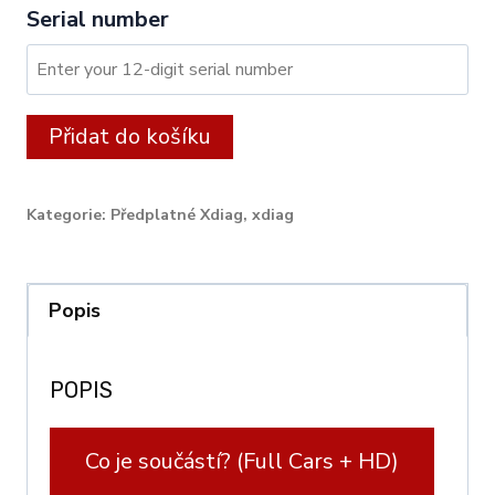
Serial number
XDIAG:
Alternative:
Přidat do košíku
24
month
Kategorie:
Předplatné Xdiag
,
xdiag
licence
for
CARS
Popis
/
TRUCKS
POPIS
/
EV
Co je součástí? (Full Cars + HD)
/