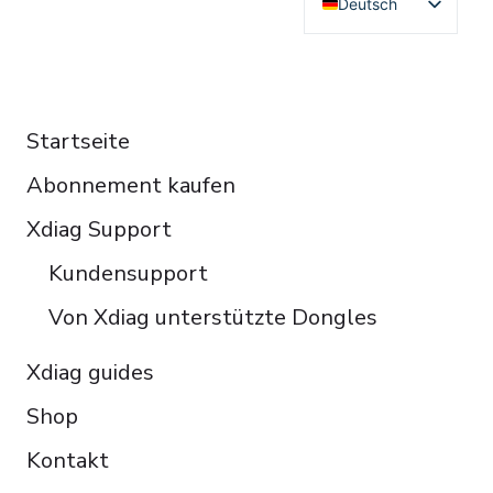
Deutsch
English
Français
RESOURCES
Español
Startseite
Italiano
Abonnement kaufen
Čeština
Polski
Xdiag Support
Türkçe
Kundensupport
Português do Brasil
Von Xdiag unterstützte Dongles
Xdiag guides
Shop
Kontakt