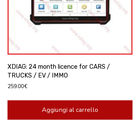
essere
scelte
nella
pagina
del
prodotto
XDIAG: 24 month licence for CARS /
TRUCKS / EV / IMMO
259.00
€
Aggiungi al carrello