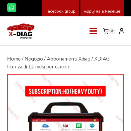
Salta
Facebook group
Apply as a Reseller
al
contenuto
0
Home
/
Negozio
/
Abbonamenti Xdiag
/
XDIAG:
licenza di 12 mesi per camion