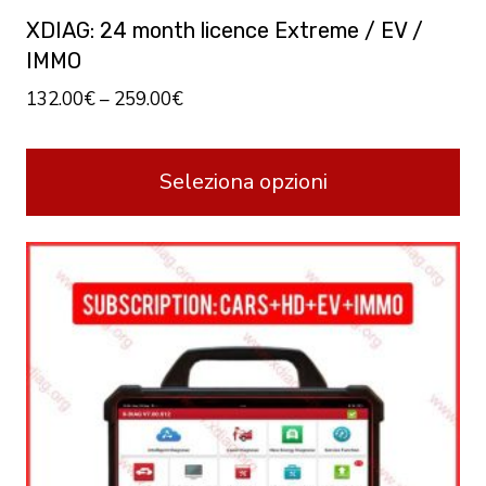
XDIAG: 24 month licence Extreme / EV /
IMMO
132.00
€
–
259.00
€
Seleziona opzioni
Questo
prodotto
ha
più
varianti.
Le
opzioni
possono