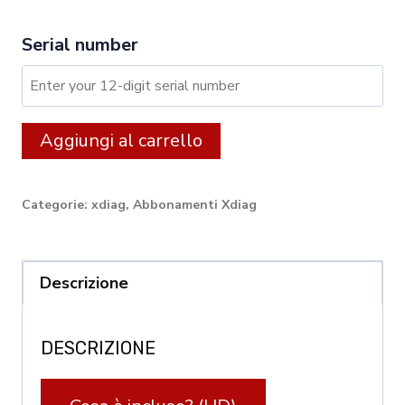
Serial number
XDIAG:
Alternative:
Aggiungi al carrello
12
month
Categorie:
xdiag
,
Abbonamenti Xdiag
licence
for
Trucks
Descrizione
quantity
DESCRIZIONE