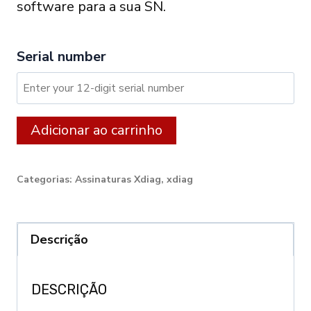
software para a sua SN.
Serial number
XDIAG:
Alternative:
Adicionar ao carrinho
12
month
Categorias:
Assinaturas Xdiag
,
xdiag
licence
for
Trucks
Descrição
quantity
DESCRIÇÃO