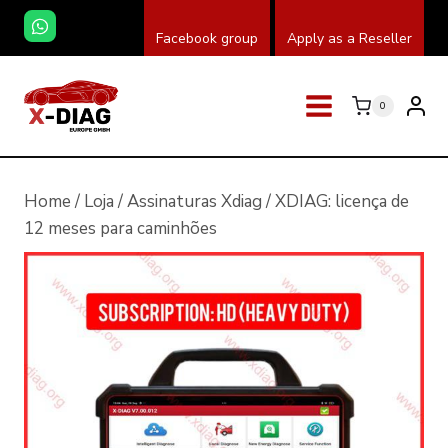
Skip
Facebook group
Apply as a Reseller
to
content
0
Home
/
Loja
/
Assinaturas Xdiag
/
XDIAG: licença de
12 meses para caminhões