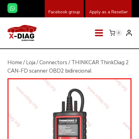
Skip
Facebook group
Apply as a Reseller
to
content
0
Home
/
Loja
/
Connectors
/
THINKCAR ThinkDiag 2
CAN-FD scanner OBD2 bidirecional