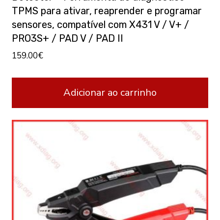
TPMS para ativar, reaprender e programar
sensores, compatível com X431 V / V+ /
PRO3S+ / PAD V / PAD II
159.00
€
Adicionar ao carrinho