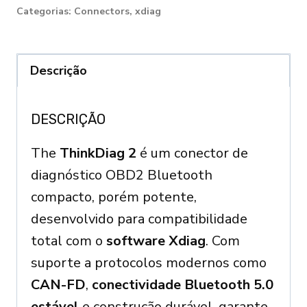
2
Categorias:
Connectors
,
xdiag
CAN-
FD
Bi-
Descrição
directional
OBD2
DESCRIÇÃO
Scanner
The
ThinkDiag 2
é um conector de
quantity
diagnóstico OBD2 Bluetooth
compacto, porém potente,
desenvolvido para compatibilidade
total com o
software Xdiag
. Com
suporte a protocolos modernos como
CAN-FD
,
conectividade Bluetooth 5.0
estável
e construção durável, garante