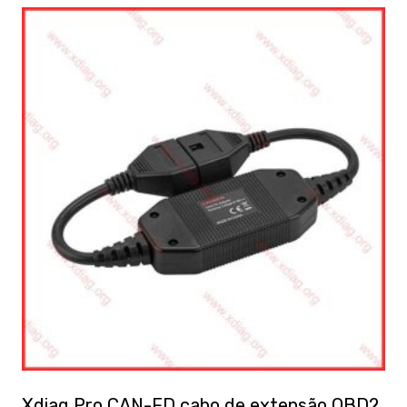
Xdiag Pro CAN-FD cabo de extensão OBD2