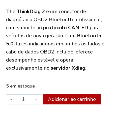
The
ThinkDiag 2
é um conector de
diagnóstico OBD2 Bluetooth profissional,
com suporte ao
protocolo CAN-FD
para
veículos de nova geração. Com
Bluetooth
5.0
, luzes indicadoras em ambos os lados e
cabo de dados OBD2 incluído, oferece
desempenho estável e opera
exclusivamente no
servidor Xdiag
.
5 em estoque
THINKCAR
Alter
Adicionar ao carrinho
ThinkDiag