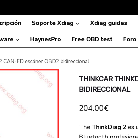
ripción
Soporte Xdiag
Xdiag guides
ware
HaynesPro
Free OBD test
Foro
 CAN-FD escáner OBD2 bidireccional
THINKCAR THINK
BIDIRECCIONAL
204.00
€
The
ThinkDiag 2
es 
Bluetooth profesion