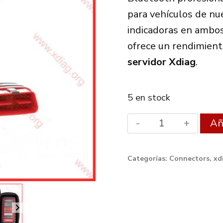
para vehículos de nu
indicadoras en ambos
ofrece un rendimient
servidor Xdiag
.
5 en stock
THINKCAR
Aña
ThinkDiag
2
Categorías:
Connectors
,
xd
CAN-
FD
Bi-
directional