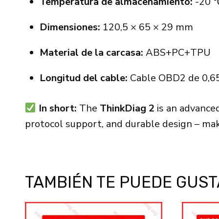
Temperatura de almacenamiento:
-20 
Dimensiones:
120,5 × 65 × 29 mm
Material de la carcasa:
ABS+PC+TPU
Longitud del cable:
Cable OBD2 de 0,65
In short:
The
ThinkDiag 2
is an advance
protocol support, and durable design – maki
TAMBIÉN TE PUEDE GUS