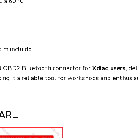
℃ a 60 ℃
 m incluido
d OBD2 Bluetooth connector for
Xdiag users
, de
ng it a reliable tool for workshops and enthusias
TAR…