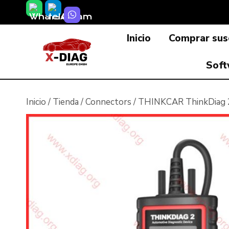
Saltar
al
Inicio
Comprar susc
contenido
Soft
Inicio
/
Tienda
/
Connectors
/
THINKCAR ThinkDiag 2