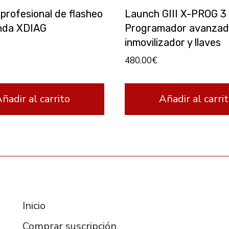
 profesional de flasheo
Launch GIII X-PROG 3
onda XDIAG
Programador avanzad
inmovilizador y llaves
480.00
€
ñadir al carrito
Añadir al carri
RESOURCES
Inicio
Comprar suscripción