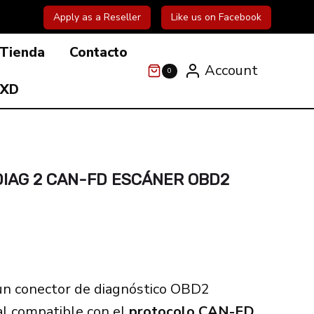
Apply as a Reseller
Like us on Facebook
Tienda
Contacto
Account
0
 XD
DIAG 2 CAN-FD ESCÁNER OBD2
un conector de diagnóstico OBD2
al compatible con el
protocolo CAN-FD