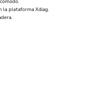
y cómodo.
 la plataforma Xdiag.
adera.