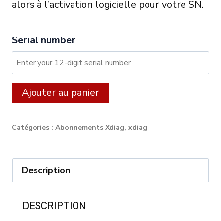
alors à l’activation logicielle pour votre SN.
Serial number
quantité
Alternative:
Ajouter au panier
de
XDIAG:
Catégories :
Abonnements Xdiag
,
xdiag
24
month
licence
Description
for
CARS
DESCRIPTION
/