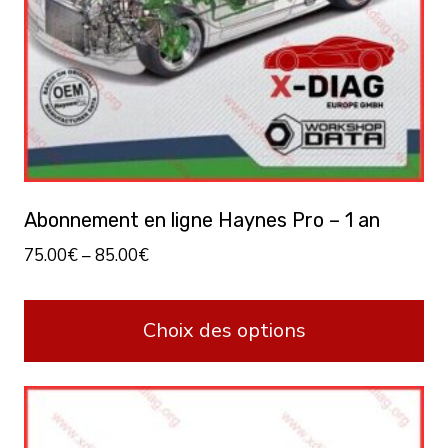
Abonnement en ligne Haynes Pro – 1 an
75.00
€
–
85.00
€
Choix des options
Ce
produit
a