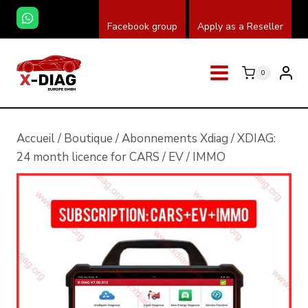
Skip
Facebook group
Apply as a Reseller
to
content
0
Accueil
/
Boutique
/
Abonnements Xdiag
/
XDIAG:
24 month licence for CARS / EV / IMMO