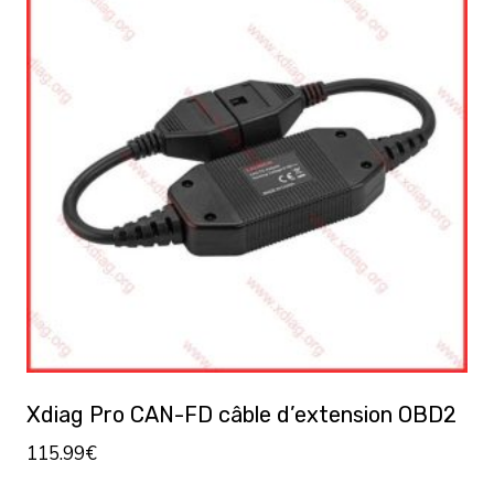
plusieurs
variations.
Les
options
peuvent
être
choisies
sur
la
page
du
produit
Xdiag Pro CAN-FD câble d’extension OBD2
115.99
€