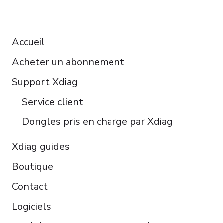
Deutsch
RESOURCES
Español
Accueil
Italiano
Acheter un abonnement
Čeština
Polski
Support Xdiag
Türkçe
Service client
Português do Brasil
Dongles pris en charge par Xdiag
Xdiag guides
Boutique
Contact
Logiciels