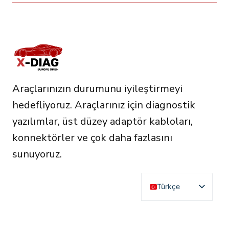
birden
fazla
varyasyonu
var.
Seçenekler
ürün
Araçlarınızın durumunu iyileştirmeyi
sayfasından
hedefliyoruz. Araçlarınız için diagnostik
seçilebilir
yazılımlar, üst düzey adaptör kabloları,
konnektörler ve çok daha fazlasını
sunuyoruz.
Türkçe
English
Deutsch
RESOURCES