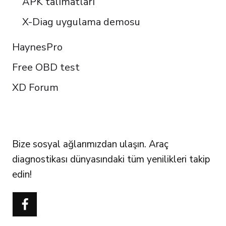
APK talimatları
X-Diag uygulama demosu
HaynesPro
Free OBD test
XD Forum
FOLLOW US
Bize sosyal ağlarımızdan ulaşın. Araç
diagnostikası dünyasındaki tüm yenilikleri takip
edin!
Português do Brasil
Polski
Čeština