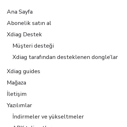
Français
Ana Sayfa
Español
Abonelik satın al
Italiano
Čeština
Xdiag Destek
Polski
Müşteri desteği
Português do Brasil
Xdiag tarafından desteklenen dongle’lar
Xdiag guides
Mağaza
İletişim
Yazılımlar
İndirmeler ve yükseltmeler