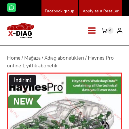
Skip
Facebook group
Apply as a Reseller
to
content
0
Home
/
Mağaza
/
Xdiag abonelikleri
/
Haynes Pro
online 1 yıllık abonelik
İndirim!