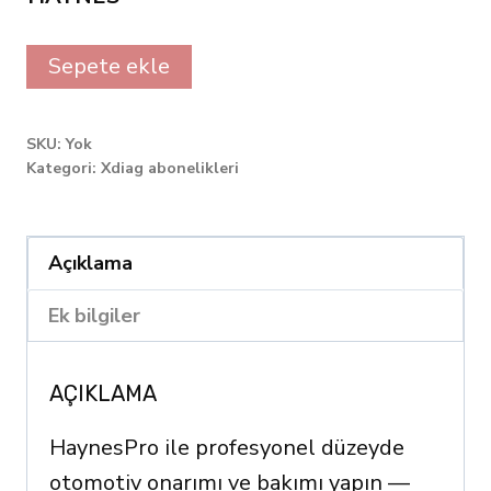
Haynes
Sepete ekle
Pro
Alternative:
online
SKU:
Yok
1
Kategori:
Xdiag abonelikleri
year
subscription
Açıklama
quantity
Ek bilgiler
AÇIKLAMA
HaynesPro ile profesyonel düzeyde
otomotiv onarımı ve bakımı yapın —