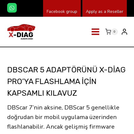
Skip
Facebook group
Apply as a Reseller
to
content
0
DBSCAR 5 ADAPTÖRÜNÜ X-DIAG
PRO’YA FLASHLAMA IÇIN
KAPSAMLI KILAVUZ
DBScar 7’nin aksine, DBScar 5 genellikle
doğrudan bir mobil uygulama üzerinden
flashlanabilir. Ancak gelişmiş firmware