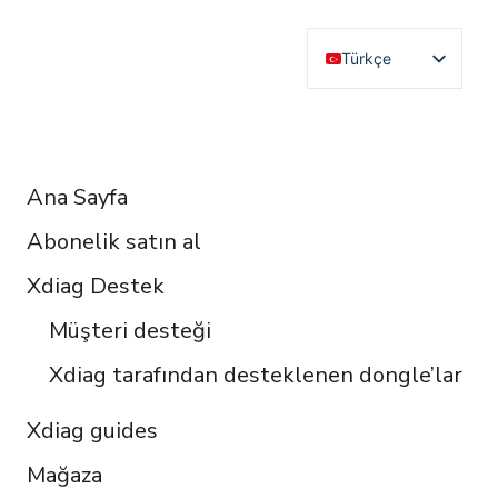
Türkçe
English
Deutsch
RESOURCES
Français
Ana Sayfa
Español
Abonelik satın al
Italiano
Čeština
Xdiag Destek
Polski
Müşteri desteği
Português do Brasil
Xdiag tarafından desteklenen dongle’lar
Xdiag guides
Mağaza