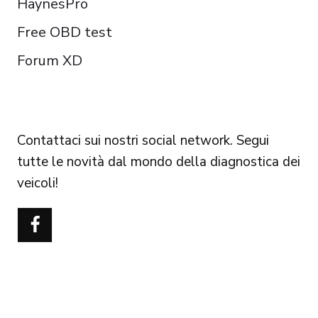
HaynesPro
Free OBD test
Forum XD
FOLLOW US
Contattaci sui nostri social network. Segui
tutte le novità dal mondo della diagnostica dei
veicoli!
Português do Brasil
Türkçe
Polski
Čeština
Español