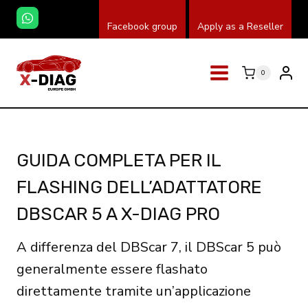
Salta
Facebook group
Apply as a Reseller
al
contenuto
0
GUIDA COMPLETA PER IL
FLASHING DELL’ADATTATORE
DBSCAR 5 A X-DIAG PRO
A differenza del DBScar 7, il DBScar 5 può
generalmente essere flashato
direttamente tramite un’applicazione