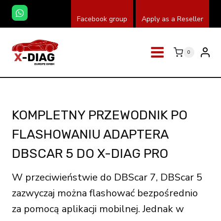
Przeskocz
Facebook group
Apply as a Reseller
do
treści
0
KOMPLETNY PRZEWODNIK PO
FLASHOWANIU ADAPTERA
DBSCAR 5 DO X-DIAG PRO
W przeciwieństwie do DBScar 7, DBScar 5
zazwyczaj można flashować bezpośrednio
za pomocą aplikacji mobilnej. Jednak w