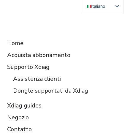
Italiano
English
Deutsch
RESOURCES
Français
Home
Español
Acquista abbonamento
Čeština
Polski
Supporto Xdiag
Türkçe
Assistenza clienti
Português do Brasil
Dongle supportati da Xdiag
Xdiag guides
Negozio
Contatto