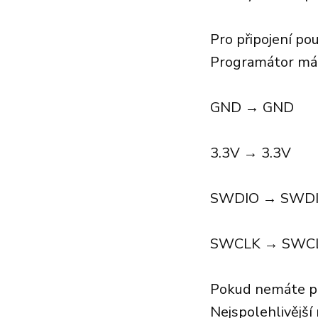
Pro připojení pou
Programátor má st
GND → GND
3.3V → 3.3V
SWDIO → SWD
SWCLK → SWC
Pokud nemáte pá
Nejspolehlivější