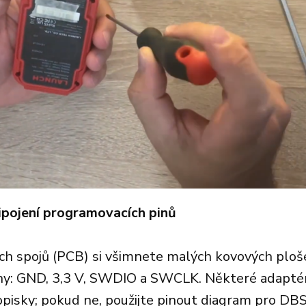
řipojení programovacích pinů
h spojů (PCB) si všimnete malých kovových ploše
ny: GND, 3,3 V, SWDIO a SWCLK. Některé adaptér
opisky; pokud ne, použijte pinout diagram pro DBS