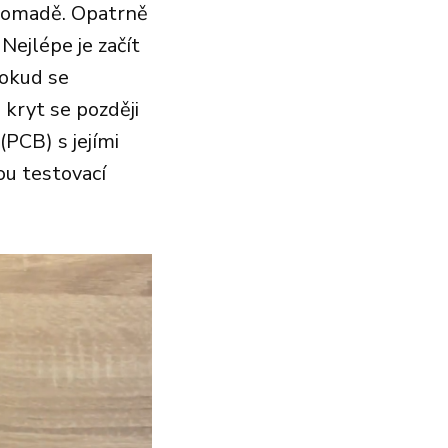
hromadě. Opatrně
Nejlépe je začít
dokud se
kryt se později
(PCB) s jejími
ou testovací