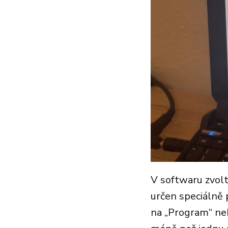
V softwaru zvol
určen speciálně 
na „Program“ neb