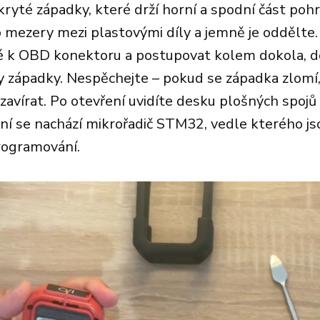
kryté západky, které drží horní a spodní část po
o mezery mezi plastovými díly a jemně je oddělte. 
é k OBD konektoru a postupovat kolem dokola, 
 západky. Nespěchejte – pokud se západka zlomí, 
avírat. Po otevření uvidíte desku plošných spojů 
ní se nachází mikrořadič STM32, vedle kterého js
rogramování.