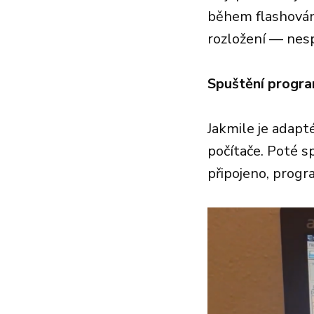
během flashování
rozložení — nesp
Spuštění progra
Jakmile je adapt
počítače. Poté s
připojeno, progr