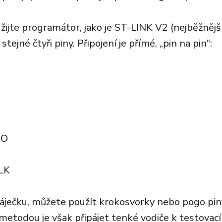
žijte programátor, jako je ST-LINK V2 (nejběžnější
ejné čtyři piny. Připojení je přímé, „pin na pin“:
IO
LK
ječku, můžete použít krokosvorky nebo pogo pin
 metodou je však připájet tenké vodiče k testov