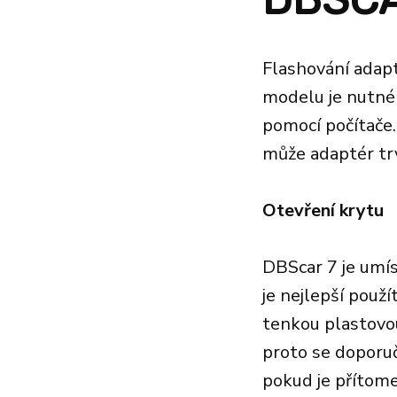
Flashování adapt
modelu je nutné 
pomocí počítače.
může adaptér tr
Otevření krytu
DBScar 7 je umí
je nejlepší použí
tenkou plastovou
proto se doporu
pokud je přítome