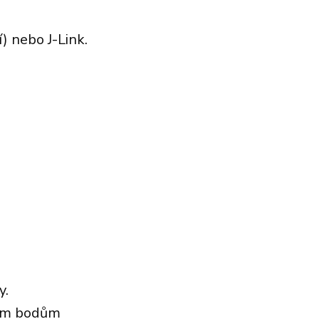
) nebo J-Link.
y.
acím bodům