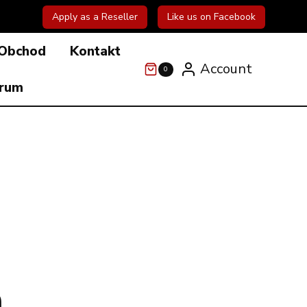
Apply as a Reseller
Like us on Facebook
Obchod
Kontakt
Account
0
órum
O