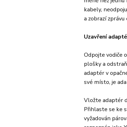
méně než jednu m
kabely, neodpoju
a zobrazí zprávu
Uzavření adapté
Odpojte vodiče o
plošky a odstraň
adaptér v opačné
své místo, je ada
Vložte adaptér d
Přihlaste se ke 
vyžadován párova