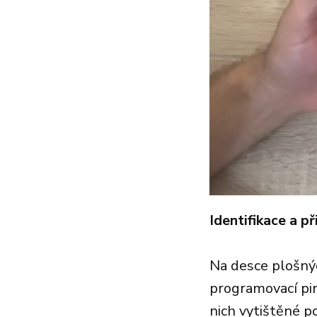
Identifikace a p
Na desce plošnýc
programovací pi
nich vytištěné p