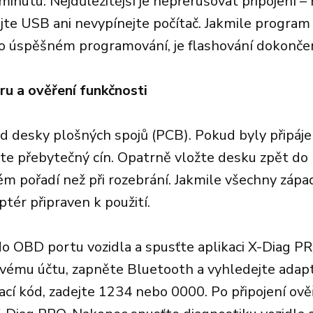
inutu. Nejdůležitější je nepřerušovat připojení –
jte USB ani nevypínejte počítač. Jakmile program
 o úspěšném programování, je flashování dokonče
ru a ověření funkčnosti
d desky plošných spojů (PCB). Pokud byly připáje
te přebytečný cín. Opatrně vložte desku zpět do 
m pořadí než při rozebrání. Jakmile všechny záp
ptér připraven k použití.
o OBD portu vozidla a spusťte aplikaci X-Diag PR
svému účtu, zapněte Bluetooth a vyhledejte adapt
cí kód, zadejte 1234 nebo 0000. Po připojení ověř