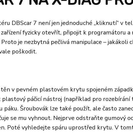
éru DBScar 7 není jen jednoduché „kliknutí“ v te
zařízení fyzicky otevřít, připojit k programátoru 
 Proto je nezbytná pečlivá manipulace – jakákoli 
vale poškodit.
stěn v pevném plastovém krytu spojeném západka
t plastový páčicí nástroj (například pro rozebírání
 páku. Šroubovák lze také použít, ale často zane
čuje se mu vyhnout. Nejprve odstraňte gumový oc
n. Poté vyhledejte spáru uprostřed krytu. V tom