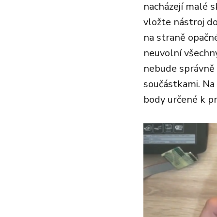
nacházejí malé s
vložte nástroj d
na straně opačn
neuvolní všechny
nebude správně z
součástkami. Na 
body určené k p