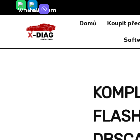
Přeskočit
na
Domů
Koupit pře
obsah
Soft
KOMPL
FLASH
DBSCA