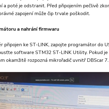
 a poté je odstranit. Před připojením pečlivě zko
rávné zapojení může čip trvale poškodit.
mátoru a nahrání firmwaru
ér připojen ke ST-LINK, zapojte programátor do 
pusťte software STM32 ST-LINK Utility. Pokud je
am okamžitě rozpozná mikrořadič uvnitř DBScar 7.