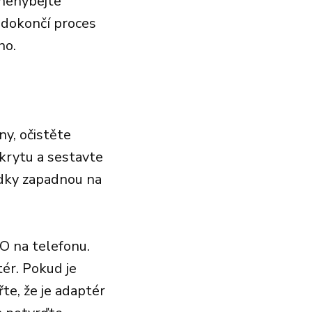
 nehýbejte
 dokončí proces
no.
ny, očistěte
krytu a sestavte
adky zapadnou na
O na telefonu.
ér. Pokud je
te, že je adaptér