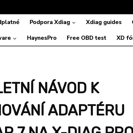
dplatné
Podpora Xdiag
Xdiag guides
ware
HaynesPro
Free OBD test
XD f
ETNÍ NÁVOD K
OVÁNÍ ADAPTÉRU
R 7 NA X-DIAG PR