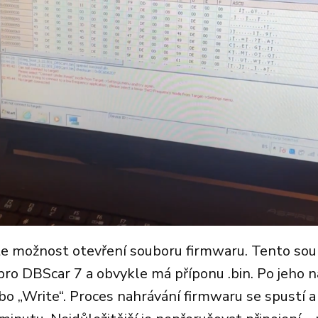
te možnost otevření souboru firmwaru. Tento sou
pro DBScar 7 a obvykle má příponu .bin. Po jeho n
o „Write“. Proces nahrávání firmwaru se spustí a