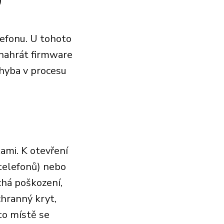
lefonu. U tohoto
a nahrát firmware
chyba v procesu
mi. K otevření
 telefonů) nebo
chá poškození,
hranný kryt,
to místě se