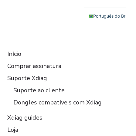
Português do Brasil
English
Deutsch
RESOURCES
Français
Início
Español
Comprar assinatura
Italiano
Čeština
Suporte Xdiag
Polski
Suporte ao cliente
Türkçe
Dongles compatíveis com Xdiag
Xdiag guides
Loja