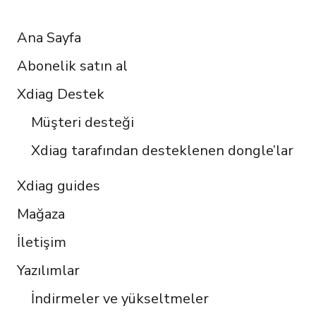
RESOURCES
Français
Ana Sayfa
Español
Abonelik satın al
Italiano
Čeština
Xdiag Destek
Polski
Müşteri desteği
Português do Brasil
Xdiag tarafından desteklenen dongle’lar
Xdiag guides
Mağaza
İletişim
Yazılımlar
İndirmeler ve yükseltmeler