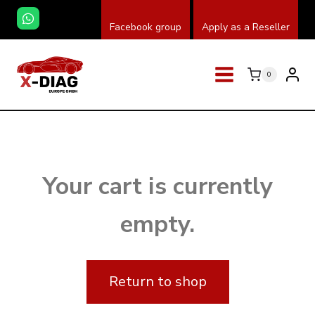
Skip
Facebook group
Apply as a Reseller
to
content
0
Your cart is currently
empty.
Return to shop