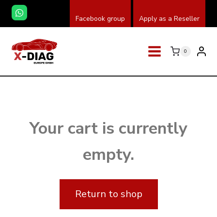
Skip
Facebook group
Apply as a Reseller
to
content
0
Your cart is currently
empty.
Return to shop