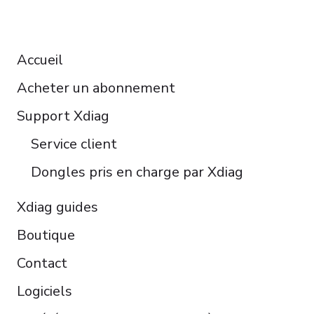
Deutsch
RESOURCES
Español
Accueil
Italiano
Acheter un abonnement
Čeština
Polski
Support Xdiag
Türkçe
Service client
Português do Brasil
Dongles pris en charge par Xdiag
Xdiag guides
Boutique
Contact
Logiciels