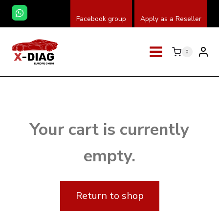
Skip
Facebook group
Apply as a Reseller
to
content
0
Your cart is currently
empty.
Return to shop