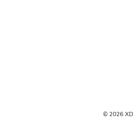
Español
Italiano
Čeština
Türkçe
Português do Brasil
© 2026 XDI