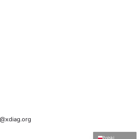
Português do Brasil
Türkçe
Čeština
Italiano
Español
Français
Deutsch
@xdiag.org
English
Polski