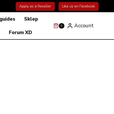
Apply as a Reseller
Like us on Facebook
 guides
Sklep
Account
0
t
Forum XD