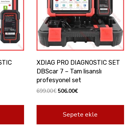
STIC
XDIAG PRO DIAGNOSTIC SET
DBScar 7 – Tam lisanslı
profesyonel set
Orijinal
Şu
699.00
€
506.00
€
fiyat:
andaki
699.00€.
fiyat:
Sepete ekle
506.00€.