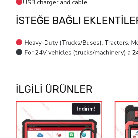
USB charger and cable
İSTEĞE BAĞLI EKLENTILE
Heavy-Duty (Trucks/Buses), Tractors, Mo
For 24V vehicles (trucks/machinery) a
2
İLGILI ÜRÜNLER
İndirim!