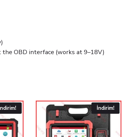
y)
ct the OBD interface (works at 9–18V)
İndirim!
İndirim!