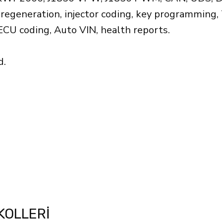
F regeneration, injector coding, key programming
ECU coding, Auto VIN, health reports.
d.
KOLLERI