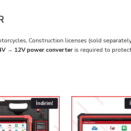
R
torcycles, Construction licenses (sold separatel
4V → 12V power converter
is required to prote
İndirim!