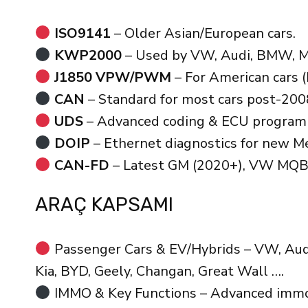
ISO9141
– Older Asian/European cars.
KWP2000
– Used by VW, Audi, BMW, Me
J1850 VPW/PWM
– For American cars (
CAN
– Standard for most cars post-200
UDS
– Advanced coding & ECU program
DOIP
– Ethernet diagnostics for new Me
CAN-FD
– Latest GM (2020+), VW MQB 
ARAÇ KAPSAMI
Passenger Cars & EV/Hybrids – VW, Audi,
Kia, BYD, Geely, Changan, Great Wall ….
IMMO & Key Functions – Advanced immo