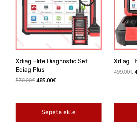
Xdiag Elite Diagnostic Set
Xdiag Th
Ediag Plus
O
499.00
€
f
Orijinal
Şu
570.00
€
485.00
€
4
fiyat:
andaki
570.00€.
fiyat:
485.00€.
Sepete ekle