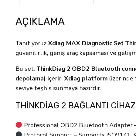
AÇIKLAMA
Tanıtıyoruz
Xdiag MAX Diagnostic Set Thi
güvenilirlik, geniş araç kapsaması ve gelişm
Bu set,
ThinkDiag 2 OBD2 Bluetooth conn
depolama)
içerir.
Xdiag platform
üzerinde 
seviye teşhis sunmaya hazırdır.
THINKDIAG 2 BAĞLANTI CIHAZ
Professional OBD2 Bluetooth Adapter – 
Protocol Support – Supports ISO9141,