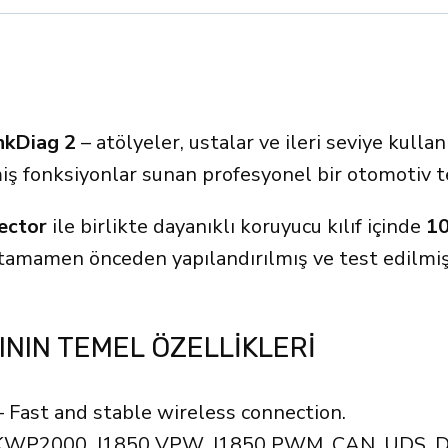
nkDiag 2
– atölyeler, ustalar ve ileri seviye kullanı
iş fonksiyonlar sunan profesyonel bir otomotiv te
ector
ile birlikte dayanıklı koruyucu kılıf içinde
10
tamamen önceden yapılandırılmış ve test edilmiş
ININ TEMEL ÖZELLIKLERI
Fast and stable wireless connection.
 KWP2000, J1850 VPW, J1850 PWM, CAN, UDS, D