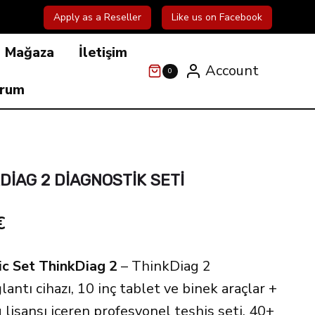
Apply as a Reseller
Like us on Facebook
Mağaza
İletişim
Account
0
orum
DIAG 2 DIAGNOSTIK SETI
Şu
€
andaki
c Set ThinkDiag 2
– ThinkDiag 2
€.
fiyat:
ntı cihazı, 10 inç tablet ve binek araçlar +
507.00€.
lisansı içeren profesyonel teşhis seti. 40+