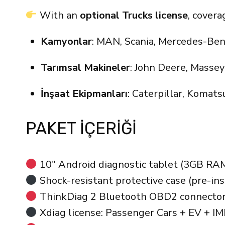
With an
optional Trucks license
, covera
Kamyonlar
: MAN, Scania, Mercedes-Benz 
Tarımsal Makineler
: John Deere, Masse
İnşaat Ekipmanları
: Caterpillar, Komatsu
PAKET IÇERIĞI
10″ Android diagnostic tablet (3GB RAM
Shock-resistant protective case (pre-ins
ThinkDiag 2 Bluetooth OBD2 connecto
Xdiag license: Passenger Cars + EV + 