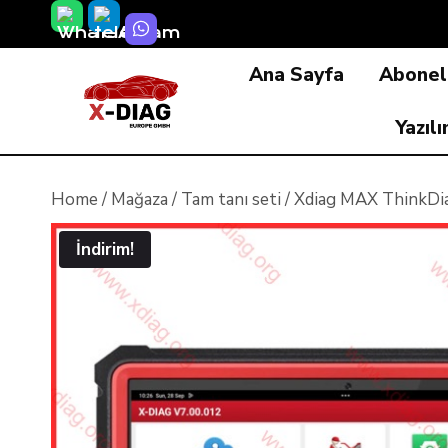
Skip
to
Ana Sayfa
Aboneli
content
Yazıl
Home
/
Mağaza
/
Tam tanı seti
/
Xdiag MAX ThinkDiag
İndirim!