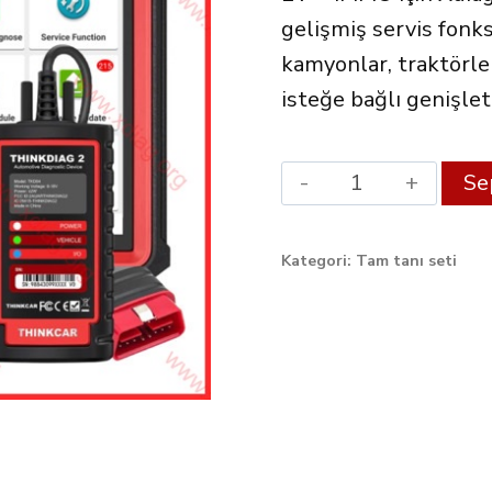
gelişmiş servis fonk
kamyonlar, traktörler
isteğe bağlı genişle
Xdiag
Se
MAX
Diagnostic
Kategori:
Tam tanı seti
Set
ThinkDiag
2
quantity