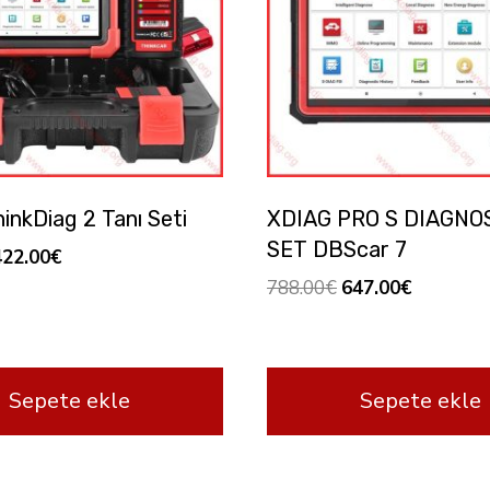
inkDiag 2 Tanı Seti
XDIAG PRO S DIAGNO
SET DBScar 7
rijinal
Şu
422.00
€
iyat:
andaki
Orijinal
Şu
788.00
€
647.00
€
99.00€.
fiyat:
fiyat:
andaki
422.00€.
788.00€.
fiyat:
647.00€.
Sepete ekle
Sepete ekle