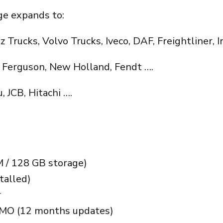
ge expands to:
Trucks, Volvo Trucks, Iveco, DAF, Freightliner, I
y Ferguson, New Holland, Fendt ….
, JCB, Hitachi ….
 / 128 GB storage)
talled)
r
IMMO (12 months updates)