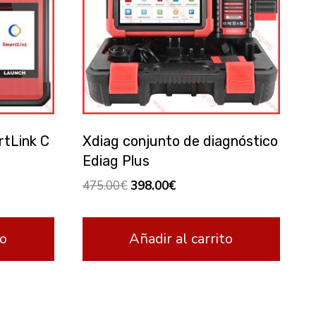
tLink C
Xdiag conjunto de diagnóstico
Ediag Plus
El
El
475.00
€
398.00
€
precio
precio
original
actual
to
Añadir al carrito
era:
es:
475.00€.
398.00€.