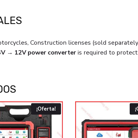
ALES
torcycles, Construction licenses (sold separately
4V → 12V power converter
is required to protec
DOS
¡Oferta!
¡