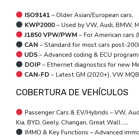
ISO9141
– Older Asian/European cars.
KWP2000
– Used by VW, Audi, BMW, Me
J1850 VPW/PWM
– For American cars (
CAN
– Standard for most cars post-200
UDS
– Advanced coding & ECU program
DOIP
– Ethernet diagnostics for new Me
CAN-FD
– Latest GM (2020+), VW MQB 
COBERTURA DE VEHÍCULOS
Passenger Cars & EV/Hybrids – VW, Audi,
Kia, BYD, Geely, Changan, Great Wall ….
IMMO & Key Functions – Advanced immob