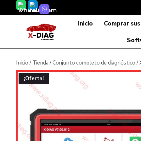
Saltar
al
Inicio
Comprar susc
contenido
Soft
Inicio
/
Tienda
/
Conjunto completo de diagnóstico
/
¡Oferta!