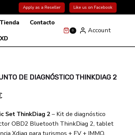
Apply as a Reseller
Like us on Facebook
Tienda
Contacto
Account
0
 XD
UNTO DE DIAGNÓSTICO THINKDIAG 2
El
€
precio
c Set ThinkDiag 2
– Kit de diagnóstico
actual
ector OBD2 Bluetooth ThinkDiag 2, tablet
es:
encia Xdiag para turismos + EV + IMMO.