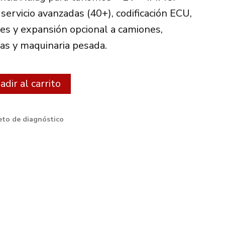
€.
507.00€.
ervicio avanzadas (40+), codificación ECU,
les y expansión opcional a camiones,
tas y maquinaria pesada.
Alternative:
dir al carrito
to de diagnóstico