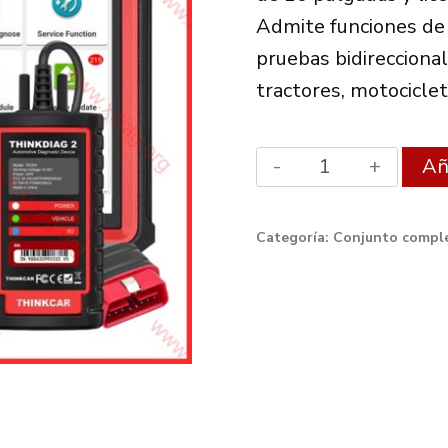
590.00
Admite funciones de s
pruebas bidirecciona
tractores, motocicle
Xdiag
Aña
MAX
Diagnostic
Categoría:
Conjunto comple
Set
ThinkDiag
2
quantity