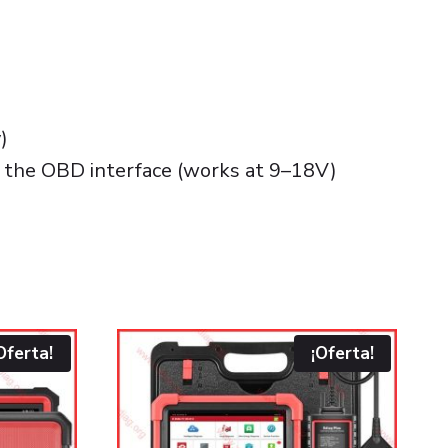
)
t the OBD interface (works at 9–18V)
Oferta!
¡Oferta!