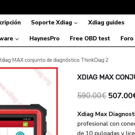
ripción
Soporte Xdiag
Xdiag guides
ware
HaynesPro
Free OBD test
Foro
Xdiag MAX conjunto de diagnóstico ThinkDiag 2
XDIAG MAX CONJ
El
590.00
€
507.00
precio
Xdiag Max Diagnosti
original
profesional con con
era:
de 10 pulgadas y lic