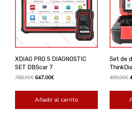
XDIAG PRO S DIAGNOSTIC
Set de d
SET DBScar 7
ThinkDi
El
El
E
788.00
€
647.00
€
499.00
€
precio
precio
p
original
actual
o
Añadir al carrito
A
era:
es:
e
788.00€.
647.00€.
4