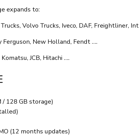
ge expands to:
rucks, Volvo Trucks, Iveco, DAF, Freightliner, In
y Ferguson, New Holland, Fendt ….
, Komatsu, JCB, Hitachi ….
E
 / 128 GB storage)
talled)
MMO (12 months updates)